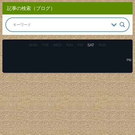
記事の検索（ブログ）
MON
TUE
WED
THU
FRI
SAT
SUN
PM