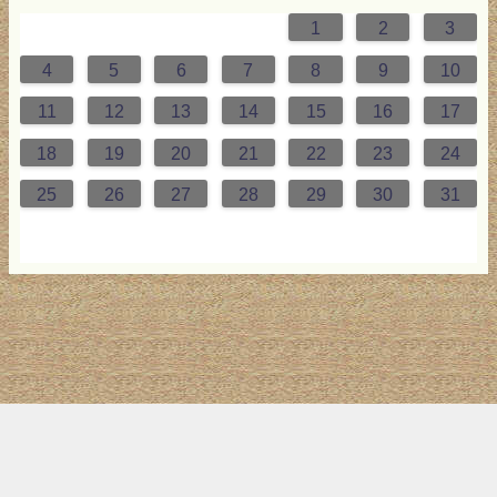
1
2
3
0
4
2
0
3
2
4
0
2
0
3
4
4
0
3
0
2
2
0
2
0
2
0
3
4
1
1
1
1
1
4
5
6
7
8
9
10
7
8
1
9
5
7
0
6
9
8
1
7
9
5
7
0
6
8
1
1
7
0
5
8
7
9
5
6
9
5
7
6
9
7
6
9
5
7
0
8
1
11
12
13
14
15
16
17
4
5
8
6
2
4
7
3
6
5
8
4
6
2
4
7
3
5
8
8
4
7
2
5
4
6
2
3
6
2
4
3
6
4
3
6
2
4
7
5
8
18
19
20
21
22
23
24
1
9
0
1
9
0
1
9
1
9
9
0
1
0
9
25
26
27
28
29
30
31
トップ
サイト案内
お問い合わせ
サイトマップ
ランキング
(C) 2017-2026
LAB4ICT
All Rights Reserved.