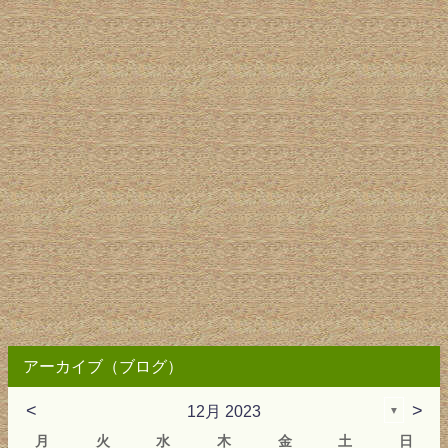
アーカイブ（ブログ）
<
>
12月 2023
▼
月
火
水
木
金
土
日