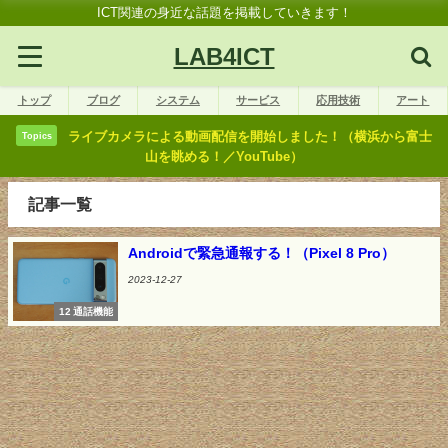
ICT関連の身近な話題を掲載していきます！
LAB4ICT
トップ
ブログ
システム
サービス
応用技術
アート
ライブカメラによる動画配信を開始しました！（横浜から富士
Topics
山を眺める！／YouTube）
記事一覧
Androidで緊急通報する！（Pixel 8 Pro）
2023-12-27
12 通話機能