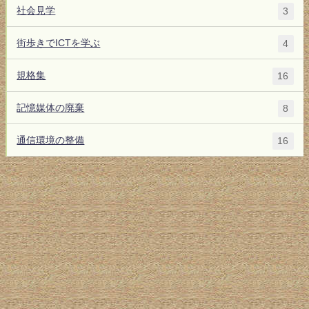
社会見学
3
街歩きでICTを学ぶ
4
規格集
16
記憶媒体の廃棄
8
通信環境の整備
16