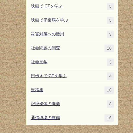
映画でICTを学ぶ
5
映画で伝染病を学ぶ
5
災害対策への活用
9
社会問題の調査
10
社会見学
3
街歩きでICTを学ぶ
4
規格集
16
記憶媒体の廃棄
8
通信環境の整備
16