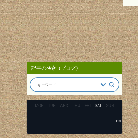
記事の検索（ブログ）
MON
TUE
WED
THU
FRI
SAT
SUN
PM