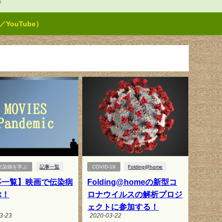
t
ouTube）
伝染病を学ぶ
記事一覧
COVID-19
Folding@home
事一覧】映画で伝染病
Folding@homeの新型コ
ぶ！
ロナウイルスの解析プロジ
ェクトに参加する！
3-23
2020-03-22