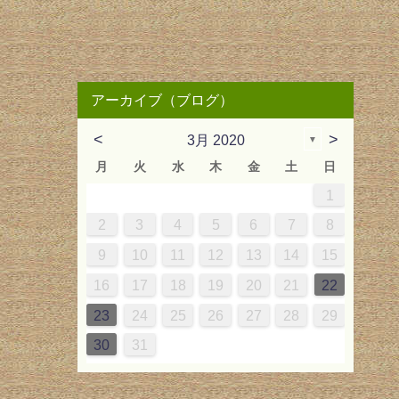
アーカイブ（ブログ）
<
>
3月 2020
▼
月
火
水
木
金
土
日
2
3
6
2
4
2
5
1
4
3
6
2
4
2
5
1
3
6
6
2
5
3
2
4
1
4
2
1
4
2
1
4
2
5
3
6
3
4
7
3
5
1
3
6
2
5
4
7
3
5
1
3
6
2
4
7
7
3
6
1
4
3
5
2
5
1
3
2
5
3
2
5
1
3
6
4
7
1
2
0
0
2
0
2
2
0
0
0
0
2
1
1
1
1
10
13
12
10
13
12
10
13
13
12
10
12
10
13
11
11
11
11
11
11
11
9
9
7
9
8
9
7
9
8
9
7
9
8
7
9
8
9
8
7
9
10
14
10
12
10
13
12
14
10
12
10
13
14
14
10
13
10
12
12
10
12
10
12
10
13
14
11
11
11
11
11
8
9
8
9
8
9
8
9
9
8
2
3
4
5
6
7
8
5
6
9
5
7
3
5
8
4
7
6
9
5
7
3
5
8
4
6
9
9
5
8
3
6
5
7
4
7
3
5
4
7
5
4
7
3
5
8
6
9
16
17
20
16
18
14
16
19
15
18
17
20
16
18
14
16
19
15
17
20
20
16
19
14
17
16
18
15
18
14
16
15
18
16
15
18
14
16
19
17
20
17
18
21
17
19
15
17
20
16
19
18
21
17
19
15
17
20
16
18
21
21
17
20
15
18
17
19
16
19
15
17
16
19
17
16
19
15
17
20
18
21
9
10
11
12
13
14
15
2
3
6
2
4
0
2
5
1
4
3
6
2
4
0
2
5
1
3
6
6
2
5
0
3
2
4
1
4
0
2
1
4
2
1
4
0
2
5
3
6
23
24
27
23
25
21
23
26
22
25
24
27
23
25
21
23
26
22
24
27
27
23
26
21
24
23
25
22
25
21
23
22
25
23
22
25
21
23
26
24
27
24
25
28
24
26
22
24
27
23
26
25
28
24
26
22
24
27
23
25
28
28
24
27
22
25
24
26
23
26
22
24
23
26
24
23
26
22
24
27
25
28
16
17
18
19
20
21
22
9
9
7
9
8
1
0
9
7
9
8
0
9
7
0
9
8
1
7
9
8
1
9
8
1
7
9
30
30
28
30
29
31
30
28
30
29
30
28
31
30
29
28
30
29
30
29
28
30
31
31
29
30
31
29
30
31
29
31
29
30
31
30
29
23
24
25
26
27
28
29
30
31