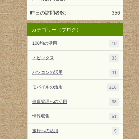
昨日の訪問者数:
356
カテゴリー（ブログ）
100均の活用
10
トピックス
33
パソコンの活用
11
モバイルの活用
216
健康管理への活用
68
情報収集
51
旅行への活用
9