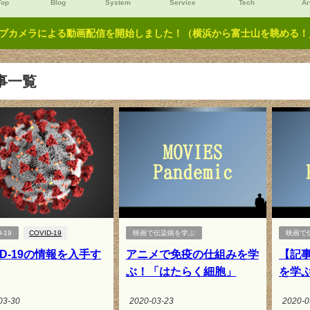
Top
Blog
System
Service
Tech
Ar
ブカメラによる動画配信を開始しました！（横浜から富士山を眺める！／Y
事一覧
-19
COVID-19
映画で伝染病を学ぶ
映画で
ID-19の情報を入手す
アニメで免疫の仕組みを学
【記
ぶ！「はたらく細胞」
を学
03-30
2020-03-23
2020-0