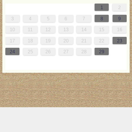
1
2
0
4
0
2
0
3
2
4
0
2
0
3
4
4
0
3
0
2
2
0
2
0
2
0
3
4
1
1
1
1
1
3
4
5
6
7
8
9
7
8
1
7
9
5
7
0
6
9
8
1
7
9
5
7
0
6
8
1
1
7
0
5
8
7
9
5
9
5
7
6
9
7
6
9
5
7
0
8
1
10
11
12
13
14
15
16
4
5
8
4
6
2
4
7
3
6
5
8
4
6
2
4
7
3
5
8
8
4
7
2
5
4
6
2
6
2
4
3
6
4
3
6
2
4
7
5
8
17
18
19
20
21
22
23
1
1
9
0
1
9
0
1
9
1
9
9
0
1
0
9
24
25
26
27
28
29
トップ
サイト案内
お問い合わせ
サイトマップ
ランキング
(C) 2017-2026
LAB4ICT
All Rights Reserved.