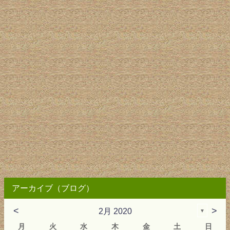
アーカイブ（ブログ）
<
>
2月 2020
▼
月
火
水
木
金
土
日