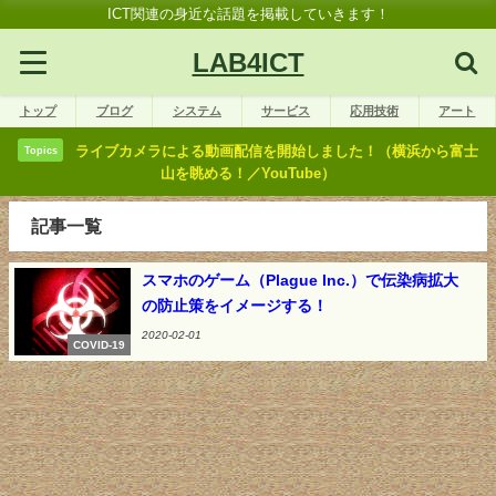
ICT関連の身近な話題を掲載していきます！
LAB4ICT
トップ
ブログ
システム
サービス
応用技術
アート
ライブカメラによる動画配信を開始しました！（横浜から富士
Topics
山を眺める！／YouTube）
記事一覧
スマホのゲーム（Plague Inc.）で伝染病拡大
の防止策をイメージする！
2020-02-01
COVID-19