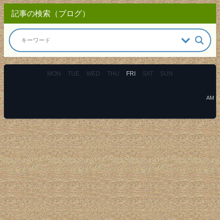
記事の検索（ブログ）
MON
TUE
WED
THU
FRI
SAT
SUN
AM