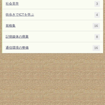
社会見学
3
街歩きでICTを学ぶ
4
規格集
16
記憶媒体の廃棄
8
通信環境の整備
16