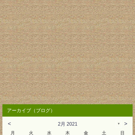
アーカイブ（ブログ）
<
>
2月 2021
▼
月
火
水
木
金
土
日