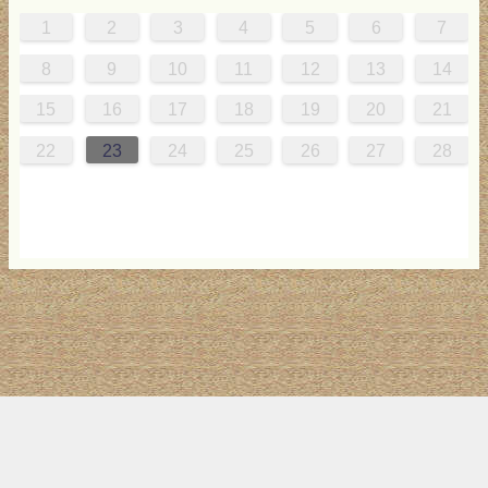
1
2
3
4
5
6
7
0
4
0
2
0
3
2
4
0
2
0
3
4
0
3
0
2
2
0
2
0
2
0
3
4
1
1
1
1
1
8
9
10
11
12
13
14
7
8
1
7
9
5
7
0
6
9
8
1
7
9
5
7
0
6
8
1
7
0
5
8
7
9
5
6
9
5
7
6
9
7
6
9
5
7
0
8
1
15
16
17
18
19
20
21
4
5
8
4
6
2
4
7
3
6
5
8
4
6
2
4
7
3
5
8
4
7
2
5
4
6
2
3
6
2
4
3
6
4
3
6
2
4
7
5
8
22
23
24
25
26
27
28
1
1
9
0
1
9
0
1
9
1
9
9
0
1
0
9
トップ
サイト案内
お問い合わせ
サイトマップ
ランキング
(C) 2017-2026
LAB4ICT
All Rights Reserved.