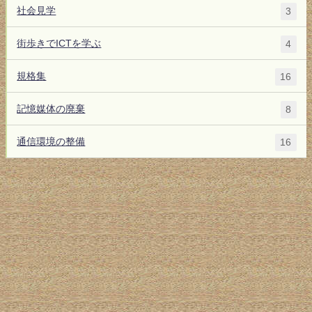
社会見学
3
街歩きでICTを学ぶ
4
規格集
16
記憶媒体の廃棄
8
通信環境の整備
16