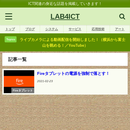
ICT関連の身近な話題を掲載していきます！
LAB4ICT
トップ
ブログ
システム
サービス
応用技術
アート
ライブカメラによる動画配信を開始しました！（横浜から富士
Topics
山を眺める！／YouTube）
記事一覧
Fireタブレットの電源を強制で落とす！
2021-02-23
Fireタブレット