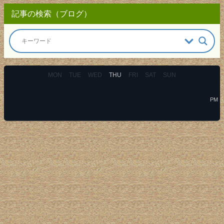
記事の検索（ブログ）
MON
TUE
WED
THU
FRI
SAT
SUN
PM