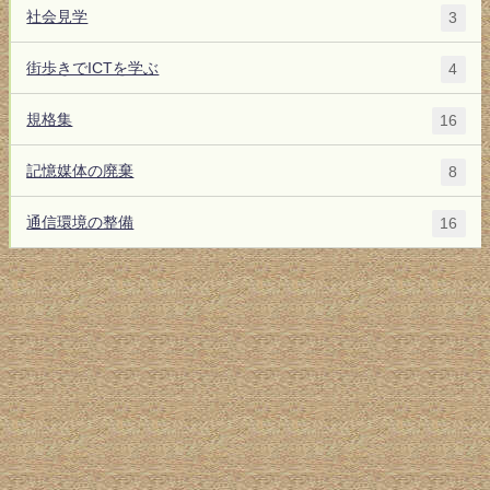
社会見学
3
街歩きでICTを学ぶ
4
規格集
16
記憶媒体の廃棄
8
通信環境の整備
16