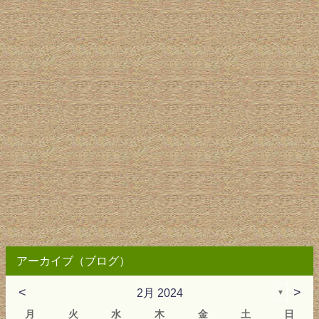
アーカイブ（ブログ）
<
>
2月 2024
▼
月
火
水
木
金
土
日