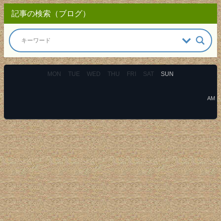
記事の検索（ブログ）
MON
TUE
WED
THU
FRI
SAT
SUN
AM