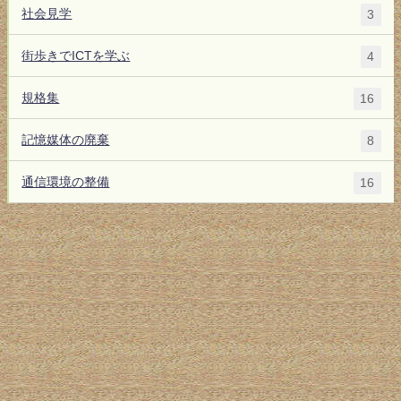
社会見学
3
街歩きでICTを学ぶ
4
規格集
16
記憶媒体の廃棄
8
通信環境の整備
16