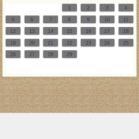
1
2
3
4
0
4
0
2
0
3
2
4
0
2
0
3
4
4
0
3
0
2
2
0
2
0
2
0
3
4
1
1
1
1
5
6
7
8
9
10
11
7
1
7
9
5
7
0
6
9
8
1
7
9
5
7
0
6
8
1
1
7
0
5
8
7
9
5
6
9
5
7
6
9
7
6
9
5
7
0
8
1
12
13
14
15
16
17
18
4
8
4
6
2
4
7
3
6
5
8
4
6
2
4
7
3
5
8
8
4
7
2
5
4
6
2
3
6
2
4
3
6
4
3
6
2
4
7
5
8
19
20
21
22
23
24
25
1
1
9
0
1
9
0
1
9
1
9
9
0
1
0
9
26
27
28
29
トップ
サイト案内
お問い合わせ
サイトマップ
ランキング
(C) 2017-2026
LAB4ICT
All Rights Reserved.