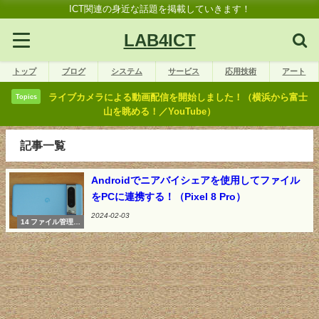
ICT関連の身近な話題を掲載していきます！
LAB4ICT
トップ
ブログ
システム
サービス
応用技術
アート
ライブカメラによる動画配信を開始しました！（横浜から富士
Topics
山を眺める！／YouTube）
記事一覧
Androidでニアバイシェアを使用してファイル
をPCに連携する！（Pixel 8 Pro）
2024-02-03
14 ファイル管理機
能