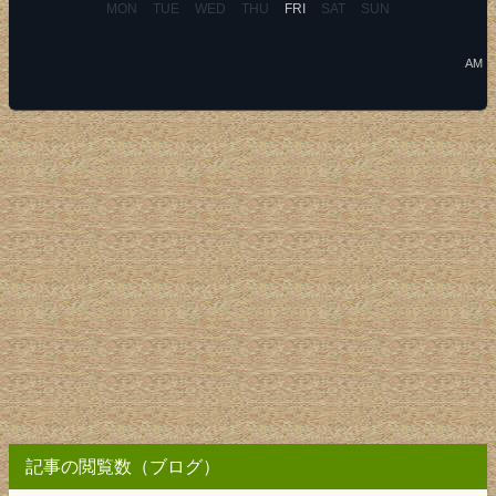
MON
TUE
WED
THU
FRI
SAT
SUN
AM
記事の閲覧数（ブログ）