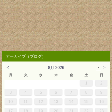
アーカイブ（ブログ）
<
>
8月 2026
▼
月
火
水
木
金
土
日
1
2
0
4
0
2
0
3
2
4
0
2
0
3
4
4
0
3
0
2
2
0
2
0
2
0
3
4
1
1
1
1
1
3
4
5
6
7
8
9
7
8
1
7
9
5
7
0
6
9
8
1
7
9
5
7
0
6
8
1
1
7
0
5
8
7
9
5
6
9
5
7
6
9
7
6
9
5
7
0
8
1
10
11
12
13
14
15
16
4
5
8
4
6
2
4
7
3
6
5
8
4
6
2
4
7
3
5
8
8
4
7
2
5
4
6
2
3
6
2
4
3
6
4
3
6
2
4
7
5
8
17
18
19
20
21
22
23