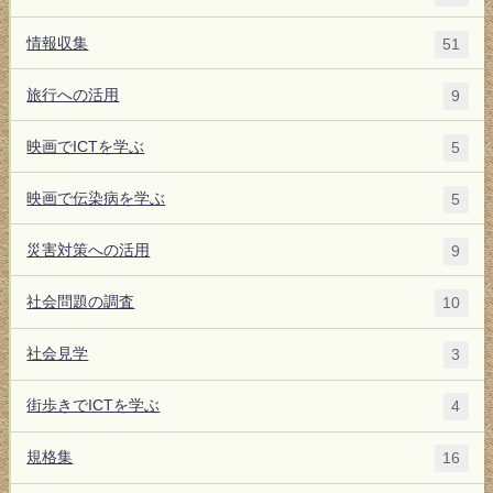
情報収集
51
旅行への活用
9
映画でICTを学ぶ
5
映画で伝染病を学ぶ
5
災害対策への活用
9
社会問題の調査
10
社会見学
3
街歩きでICTを学ぶ
4
規格集
16