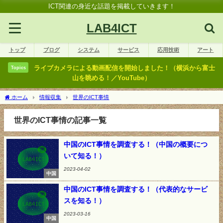
ICT関連の身近な話題を掲載していきます！
LAB4ICT
トップ
ブログ
システム
サービス
応用技術
アート
ライブカメラによる動画配信を開始しました！（横浜から富士
Topics
山を眺める！／YouTube）
ホーム
情報収集
世界のICT事情
世界のICT事情の記事一覧
中国のICT事情を調査する！（中国の概要につ
いて知る！）
2023-04-02
中国
中国のICT事情を調査する！（代表的なサービ
スを知る！）
2023-03-16
中国