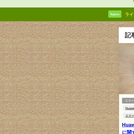
ライ
Topics
記
スマ
Huawe
スマ
Huaw
に関