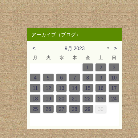
アーカイブ（ブログ）
<
>
9月 2023
▼
月
火
水
木
金
土
日
2
3
6
2
4
5
1
4
3
6
2
4
2
5
1
3
6
6
2
5
3
2
4
1
4
2
1
4
2
1
4
2
5
3
6
3
4
7
3
5
1
6
2
5
4
7
3
5
1
3
6
2
4
7
7
3
6
1
4
3
5
1
2
5
1
3
2
5
3
2
5
1
3
6
4
7
1
2
3
2
0
0
2
0
2
2
0
0
0
0
2
1
1
1
1
10
13
12
10
13
12
10
13
13
12
10
12
10
13
11
11
11
11
11
11
11
9
9
7
8
9
7
9
8
9
7
9
7
8
7
9
8
9
8
7
9
10
14
10
12
13
12
14
10
12
10
13
14
14
10
13
10
12
12
10
12
10
12
10
13
14
11
11
11
11
11
8
9
8
9
8
8
9
8
9
9
8
4
5
6
7
8
9
10
5
6
9
5
7
3
8
4
7
6
9
5
7
3
5
8
4
6
9
9
5
8
3
6
5
7
3
4
7
3
5
4
7
5
4
7
3
5
8
6
9
16
17
20
16
18
14
19
15
18
17
20
16
18
14
16
19
15
17
20
20
16
19
14
17
16
18
14
15
18
14
16
15
18
16
15
18
14
16
19
17
20
17
18
21
17
19
15
20
16
19
18
21
17
19
15
17
20
16
18
21
21
17
20
15
18
17
19
15
16
19
15
17
16
19
17
16
19
15
17
20
18
21
11
12
13
14
15
16
17
2
3
6
2
4
0
5
1
4
3
6
2
4
0
2
5
1
3
6
6
2
5
0
3
2
4
0
1
4
0
2
1
4
2
1
4
0
2
5
3
6
23
24
27
23
25
21
26
22
25
24
27
23
25
21
23
26
22
24
27
27
23
26
21
24
23
25
21
22
25
21
23
22
25
23
22
25
21
23
26
24
27
24
25
28
24
26
22
27
23
26
25
28
24
26
22
24
27
23
25
28
28
24
27
22
25
24
26
22
23
26
22
24
23
26
24
23
26
22
24
27
25
28
18
19
20
21
22
23
24
9
9
7
8
1
0
9
7
9
8
0
9
7
0
9
7
8
1
7
9
8
1
9
8
1
7
9
30
30
28
29
31
30
28
30
29
30
28
31
30
28
29
28
30
29
30
29
28
30
31
31
29
30
31
29
30
31
29
31
29
29
30
31
30
29
25
26
27
28
29
30