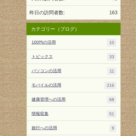
昨日の訪問者数:
163
カテゴリー（ブログ）
100均の活用
10
トピックス
33
パソコンの活用
11
モバイルの活用
216
健康管理への活用
68
情報収集
51
旅行への活用
9