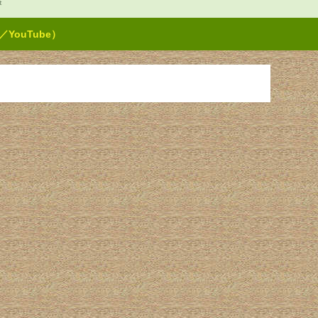
t
ouTube）