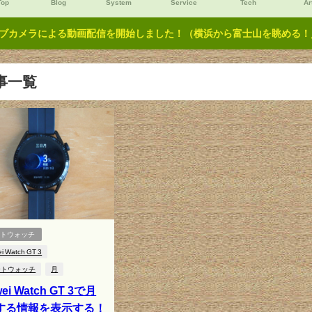
Top
Blog
System
Service
Tech
Ar
ブカメラによる動画配信を開始しました！（横浜から富士山を眺める！／Y
事一覧
ートウォッチ
i Watch GT 3
ートウォッチ
月
ei Watch GT 3で月
する情報を表示する！