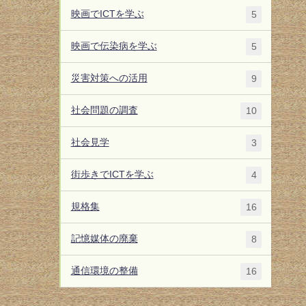
映画でICTを学ぶ
5
映画で伝染病を学ぶ
5
災害対策への活用
9
社会問題の調査
10
社会見学
3
街歩きでICTを学ぶ
4
規格集
16
記憶媒体の廃棄
8
通信環境の整備
16