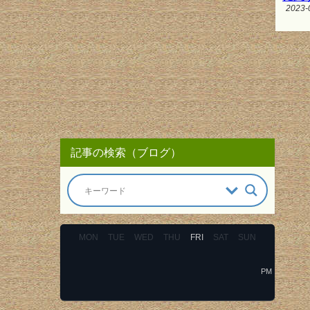
2023-
記事の検索（ブログ）
MON
TUE
WED
THU
FRI
SAT
SUN
PM