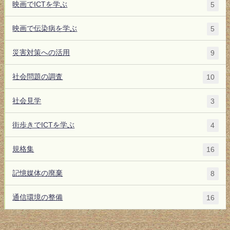
映画でICTを学ぶ
5
映画で伝染病を学ぶ
5
災害対策への活用
9
社会問題の調査
10
社会見学
3
街歩きでICTを学ぶ
4
規格集
16
記憶媒体の廃棄
8
通信環境の整備
16