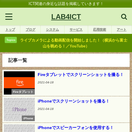
ICT関連の身近な話題を掲載していきます！
LAB4ICT
トップ
ブログ
システム
サービス
応用技術
アート
ライブカメラによる動画配信を開始しました！（横浜から富士
Topics
山を眺める！／YouTube）
記事一覧
Fireタブレットでスクリーンショットを撮る！
2021-04-18
Fireタブレット
iPhoneでスクリーンショットを撮る！
2021-04-18
iPhone
iPhoneでスピーカーフォンを使用する！