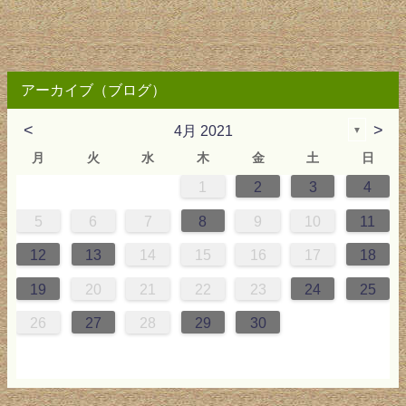
アーカイブ（ブログ）
<
>
4月 2021
▼
月
火
水
木
金
土
日
1
2
3
4
0
4
0
2
0
3
2
4
0
2
0
3
4
4
0
3
0
2
2
0
2
0
2
0
3
4
1
1
1
1
5
6
7
8
9
10
11
7
8
1
7
9
5
7
0
6
9
8
1
7
9
5
7
0
6
1
1
7
0
5
8
7
9
5
6
9
5
7
6
9
7
6
9
5
7
0
8
1
12
13
14
15
16
17
18
4
5
8
4
6
2
4
7
3
6
5
8
4
6
2
4
7
3
8
8
4
7
2
5
4
6
2
3
6
2
4
3
6
4
3
6
2
4
7
5
8
19
20
21
22
23
24
25
1
1
9
0
1
9
0
1
9
1
9
9
0
1
0
9
26
27
28
29
30