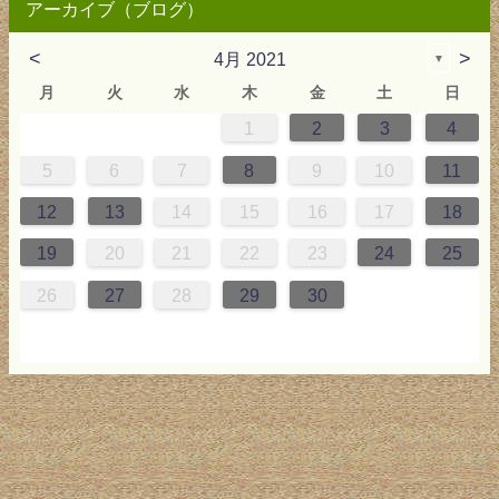
アーカイブ（ブログ）
<
>
4月 2021
▼
月
火
水
木
金
土
日
1
2
3
4
0
4
0
2
0
3
2
4
0
2
0
3
4
4
0
3
0
2
2
0
2
0
2
0
3
4
1
1
1
1
5
6
7
8
9
10
11
7
8
1
7
9
5
7
0
6
9
8
1
7
9
5
7
0
6
1
1
7
0
5
8
7
9
5
6
9
5
7
6
9
7
6
9
5
7
0
8
1
12
13
14
15
16
17
18
4
5
8
4
6
2
4
7
3
6
5
8
4
6
2
4
7
3
8
8
4
7
2
5
4
6
2
3
6
2
4
3
6
4
3
6
2
4
7
5
8
19
20
21
22
23
24
25
1
1
9
0
1
9
0
1
9
1
9
9
0
1
0
9
26
27
28
29
30