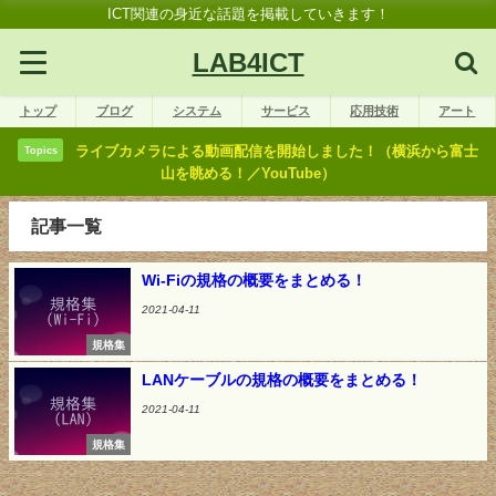
ICT関連の身近な話題を掲載していきます！
LAB4ICT
トップ
ブログ
システム
サービス
応用技術
アート
ライブカメラによる動画配信を開始しました！（横浜から富士
Topics
山を眺める！／YouTube）
記事一覧
Wi-Fiの規格の概要をまとめる！
2021-04-11
規格集
LANケーブルの規格の概要をまとめる！
2021-04-11
規格集