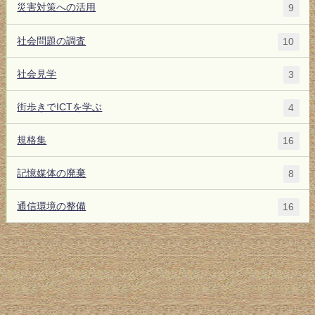
災害対策への活用
9
社会問題の調査
10
社会見学
3
街歩きでICTを学ぶ
4
規格集
16
記憶媒体の廃棄
8
通信環境の整備
16