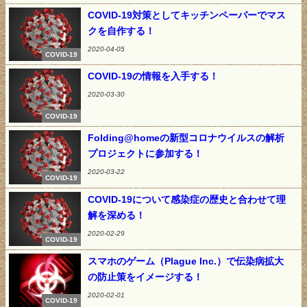
COVID-19対策としてキッチンペーパーでマス
クを自作する！
2020-04-05
COVID-19
COVID-19の情報を入手する！
2020-03-30
COVID-19
Folding@homeの新型コロナウイルスの解析
プロジェクトに参加する！
2020-03-22
COVID-19
COVID-19について感染症の歴史と合わせて理
解を深める！
2020-02-29
COVID-19
スマホのゲーム（Plague Inc.）で伝染病拡大
の防止策をイメージする！
2020-02-01
COVID-19