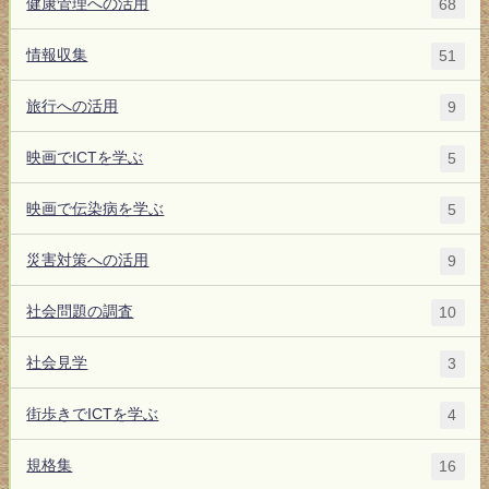
健康管理への活用
68
情報収集
51
旅行への活用
9
映画でICTを学ぶ
5
映画で伝染病を学ぶ
5
災害対策への活用
9
社会問題の調査
10
社会見学
3
街歩きでICTを学ぶ
4
規格集
16