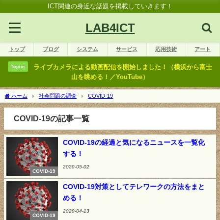
ICT関連の身近な話題を掲載していきます！
LAB4ICT
トップ
ブログ
システム
サービス
応用技術
アート
ライブカメラによる動画配信を開始しました！（横浜から富士
Topics
山を眺める！／YouTube）
ホーム
社会問題の調査
COVID-19
COVID-19の記事一覧
COVID-19の経過と気になるニュースを一覧化
する！
2020-05-02
COVID-19
COVID-19対策としてテレワークの方法をまと
める！
2020-04-13
COVID-19