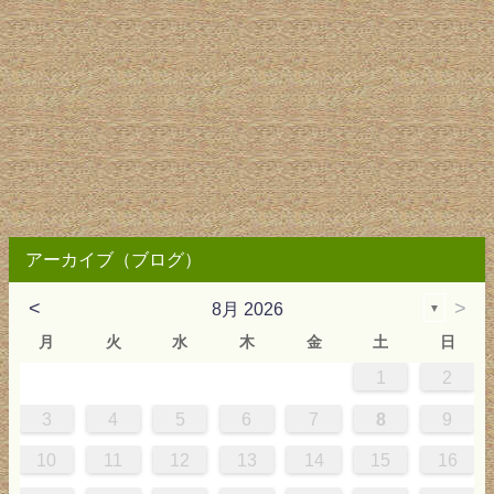
アーカイブ（ブログ）
<
>
8月 2026
▼
月
火
水
木
金
土
日
1
2
0
4
0
2
0
3
2
4
0
2
0
3
4
4
0
3
0
2
2
0
2
0
2
0
3
4
1
1
1
1
1
3
4
5
6
7
8
9
7
8
1
7
9
5
7
0
6
9
8
1
7
9
5
7
0
6
8
1
1
7
0
5
8
7
9
5
6
9
5
7
6
9
7
6
9
5
7
0
8
1
10
11
12
13
14
15
16