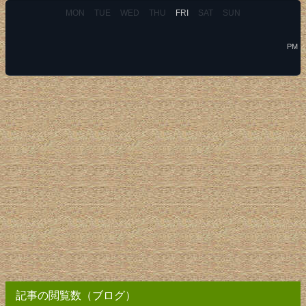
MON
TUE
WED
THU
FRI
SAT
SUN
PM
記事の閲覧数（ブログ）