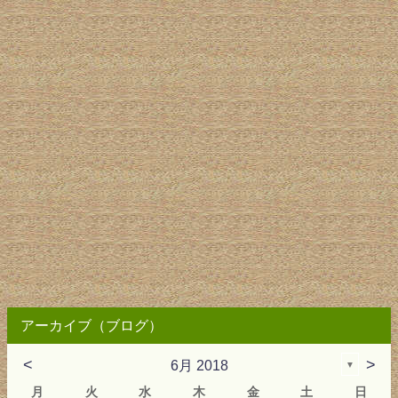
アーカイブ（ブログ）
<
>
6月 2018
▼
月
火
水
木
金
土
日