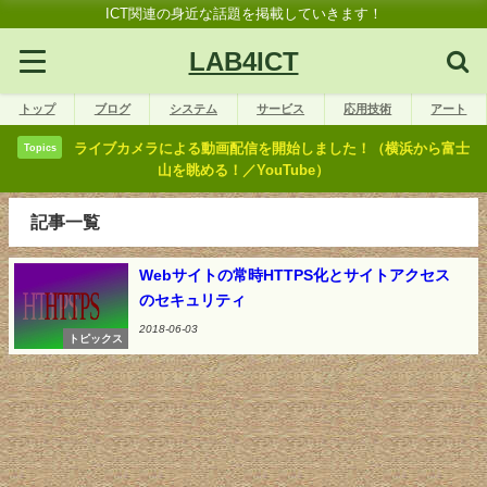
ICT関連の身近な話題を掲載していきます！
LAB4ICT
トップ
ブログ
システム
サービス
応用技術
アート
ライブカメラによる動画配信を開始しました！（横浜から富士
Topics
山を眺める！／YouTube）
記事一覧
Webサイトの常時HTTPS化とサイトアクセス
のセキュリティ
2018-06-03
トピックス