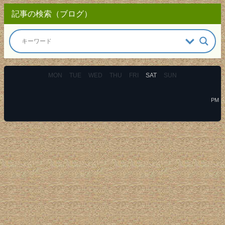
記事の検索（ブログ）
MON
TUE
WED
THU
FRI
SAT
SUN
PM