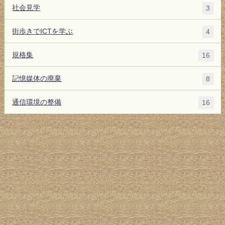
社会見学
3
街歩きでICTを学ぶ
4
規格集
16
記憶媒体の廃棄
8
通信環境の整備
16