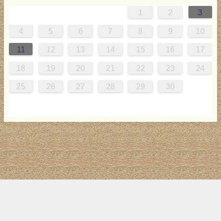
1
2
3
0
4
0
2
0
3
2
4
0
2
0
3
4
4
0
3
0
2
2
0
2
0
2
3
4
1
1
1
1
1
4
5
6
7
8
9
10
7
8
1
7
9
5
7
0
6
9
8
1
7
9
5
7
0
6
8
1
1
7
0
5
8
7
9
5
6
9
5
7
6
9
7
6
9
5
0
8
1
11
12
13
14
15
16
17
4
5
8
4
6
2
4
7
3
6
5
8
4
6
2
4
7
3
5
8
8
4
7
2
5
4
6
2
3
6
2
4
3
6
4
3
6
2
7
5
8
18
19
20
21
22
23
24
1
1
9
0
1
9
0
1
9
1
9
9
0
1
0
9
25
26
27
28
29
30
トップ
サイト案内
お問い合わせ
サイトマップ
ランキング
(C) 2017-2026
LAB4ICT
All Rights Reserved.