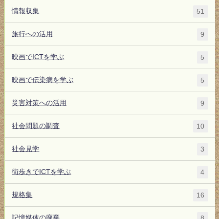
情報収集
51
旅行への活用
9
映画でICTを学ぶ
5
映画で伝染病を学ぶ
5
災害対策への活用
9
社会問題の調査
10
社会見学
3
街歩きでICTを学ぶ
4
規格集
16
記憶媒体の廃棄
8