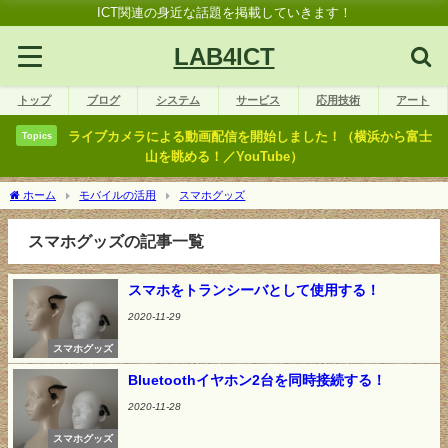
ICT関連の身近な話題を掲載していきます！
LAB4ICT
トップ
ブログ
システム
サービス
応用技術
アート
ライブカメラによる動画配信を開始しました！（横浜から富士
Topics
山を眺める！／YouTube）
ホーム
モバイルの活用
スマホグッズ
スマホグッズの記事一覧
スマホをトランシーバとして使用する！
2020-11-29
スマホグッズ
Bluetoothイヤホン2台を同時接続する！
2020-11-28
スマホグッズ