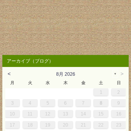
アーカイブ（ブログ）
<
>
8月 2026
▼
月
火
水
木
金
土
日
1
2
0
4
0
2
0
3
2
4
0
2
0
3
4
4
0
3
0
2
2
0
2
0
2
0
3
4
1
1
1
1
1
3
4
5
6
7
8
9
7
8
1
7
9
5
7
0
6
9
8
1
7
9
5
7
0
6
8
1
1
7
0
5
8
7
9
5
6
9
5
7
6
9
7
6
9
5
7
0
8
1
10
11
12
13
14
15
16
4
5
8
4
6
2
4
7
3
6
5
8
4
6
2
4
7
3
5
8
8
4
7
2
5
4
6
2
3
6
2
4
3
6
4
3
6
2
4
7
5
8
17
18
19
20
21
22
23