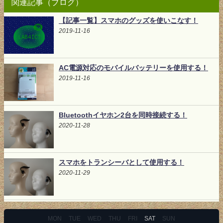
関連記事（ブログ）
【記事一覧】スマホのグッズを使いこなす！
2019-11-16
AC電源対応のモバイルバッテリーを使用する！
2019-11-16
Bluetoothイヤホン2台を同時接続する！
2020-11-28
スマホをトランシーバとして使用する！
2020-11-29
MON
TUE
WED
THU
FRI
SAT
SUN