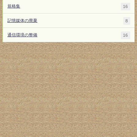
規格集
16
記憶媒体の廃棄
8
通信環境の整備
16