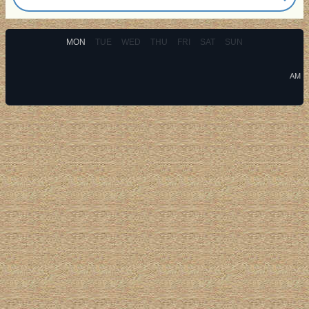
MON
TUE
WED
THU
FRI
SAT
SUN
AM