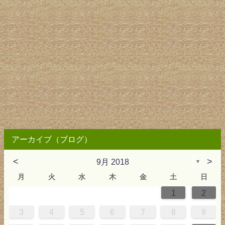
アーカイブ（ブログ）
<
>
9月 2018
▼
月
火
水
木
金
土
日
1
2
0
4
0
2
0
3
2
4
0
2
0
3
4
4
0
3
0
2
2
0
2
0
2
0
3
4
1
1
1
1
1
3
4
5
6
7
8
9