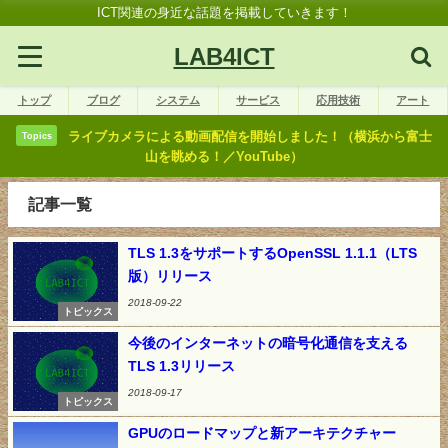
ICT関連の身近な話題を掲載していきます！
LAB4ICT
トップ
ブログ
システム
サービス
応用技術
アート
ライブカメラによる動画配信を開始しました！（横浜から富士
Topics
山を眺める！／YouTube）
記事一覧
TLS 1.3をサポートするOpenSSL 1.1.1（LTS
版）リリース
2018-09-22
トピックス
今後のインターネットの暗号化通信を支える
TLS 1.3リリース
2018-09-17
トピックス
GPUのロードマップと新アーキテクチャー