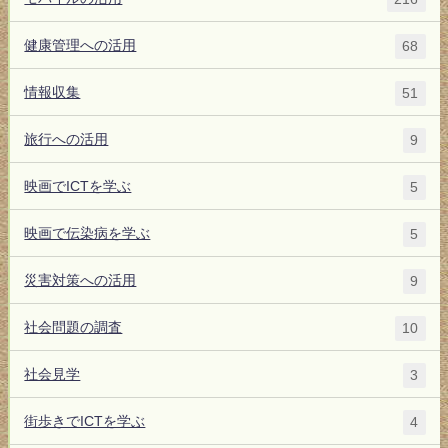
健康管理への活用
68
情報収集
51
旅行への活用
9
映画でICTを学ぶ
5
映画で伝染病を学ぶ
5
災害対策への活用
9
社会問題の調査
10
社会見学
3
街歩きでICTを学ぶ
4