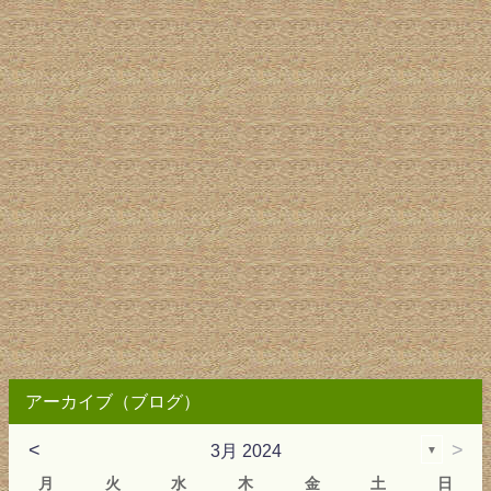
アーカイブ（ブログ）
<
>
3月 2024
▼
月
火
水
木
金
土
日