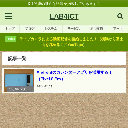
ICT関連の身近な話題を掲載していきます！
LAB4ICT
トップ
ブログ
システム
サービス
応用技術
アート
ライブカメラによる動画配信を開始しました！（横浜から富士
Topics
山を眺める！／YouTube）
記事一覧
Androidのカレンダーアプリを活用する！
（Pixel 8 Pro）
2024-03-04
18_カレンダー機
能