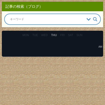
記事の検索（ブログ）
MON
TUE
WED
THU
FRI
SAT
SUN
AM