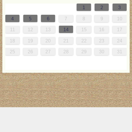
1
2
3
4
0
2
0
3
2
4
0
2
0
3
4
4
0
3
0
2
2
0
2
0
2
0
3
4
1
1
1
1
1
4
5
6
7
8
9
10
8
1
7
9
5
7
0
6
9
8
1
7
9
5
7
0
6
8
1
1
7
0
5
8
7
9
5
6
9
5
7
6
9
7
6
9
5
7
0
8
1
11
12
13
14
15
16
17
5
8
4
6
2
4
7
3
6
5
8
4
6
2
4
7
3
5
8
8
4
7
2
5
4
6
2
3
6
2
4
3
6
4
3
6
2
4
7
5
8
18
19
20
21
22
23
24
1
9
0
1
9
0
1
9
1
9
9
0
1
0
9
25
26
27
28
29
30
31
トップ
サイト案内
お問い合わせ
サイトマップ
ランキング
(C) 2017-2026
LAB4ICT
All Rights Reserved.