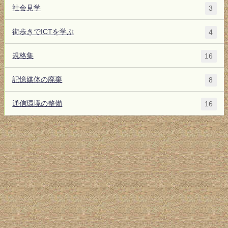
社会見学
3
街歩きでICTを学ぶ
4
規格集
16
記憶媒体の廃棄
8
通信環境の整備
16