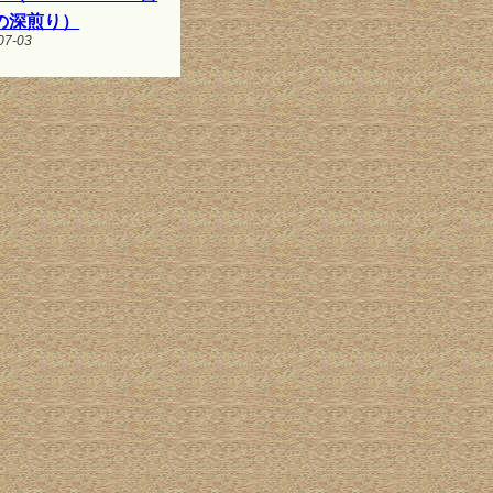
の深煎り）
07-03