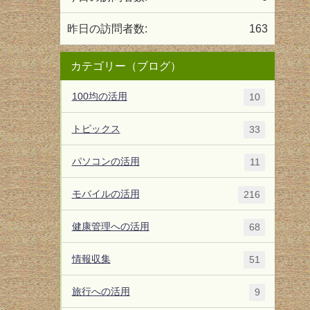
昨日の訪問者数:
163
カテゴリー（ブログ）
100均の活用
10
トピックス
33
パソコンの活用
11
モバイルの活用
216
健康管理への活用
68
情報収集
51
旅行への活用
9