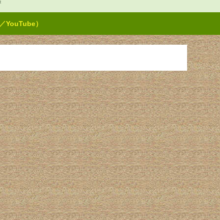
t
ouTube）