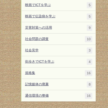
映画でICTを学ぶ
5
映画で伝染病を学ぶ
5
災害対策への活用
9
社会問題の調査
10
社会見学
3
街歩きでICTを学ぶ
4
規格集
16
記憶媒体の廃棄
8
通信環境の整備
16