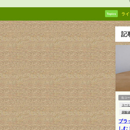
ライ
Topics
記
缶コ
コー
尿酸
ブラ
しむ！