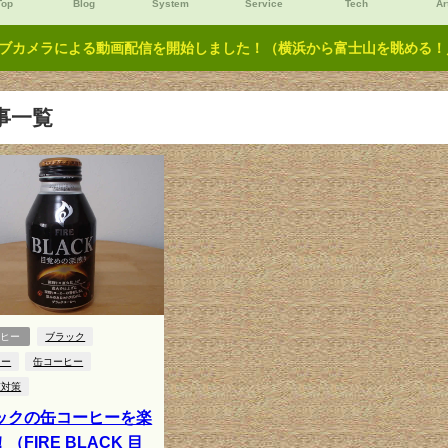
Top
Blog
System
Service
Tech
Ar
ブカメラによる動画配信を開始しました！（横浜から富士山を眺める！／Y
事一覧
ーヒー
ブラック
ヒー
缶コーヒー
値対策
ックの缶コーヒーを楽
（FIRE BLACK 目