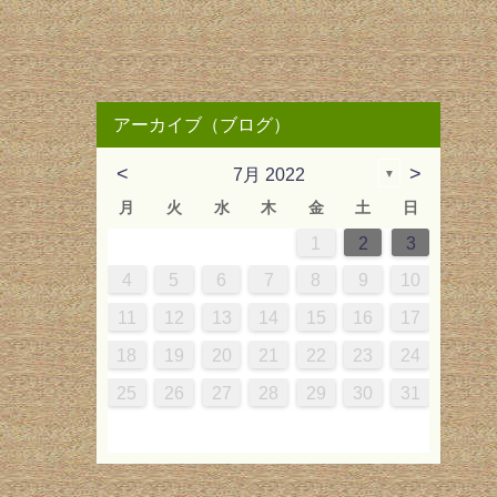
アーカイブ（ブログ）
<
>
7月 2022
▼
月
火
水
木
金
土
日
2
3
6
2
4
2
5
1
4
3
6
4
2
5
1
3
6
6
2
5
3
2
4
1
4
2
1
4
2
1
4
2
5
3
6
3
4
7
3
5
1
3
6
2
5
4
7
5
1
3
6
2
4
7
7
3
6
1
4
3
5
1
2
5
1
3
2
5
3
2
5
1
3
6
4
7
1
2
3
2
0
0
2
0
2
2
0
0
0
0
2
1
1
1
1
10
13
12
10
13
12
10
13
13
12
10
12
10
13
11
11
11
11
11
11
11
9
9
7
9
8
7
9
8
9
7
9
7
8
7
9
8
9
8
7
9
10
14
10
12
10
13
12
14
12
10
13
14
14
10
13
10
12
12
10
12
10
12
10
13
14
11
11
11
11
11
8
9
8
9
8
8
9
8
9
9
8
4
5
6
7
8
9
10
5
6
9
5
7
3
5
8
4
7
6
9
7
3
5
8
4
6
9
9
5
8
3
6
5
7
3
4
7
3
5
4
7
5
4
7
3
5
8
6
9
16
17
20
16
18
14
16
19
15
18
17
20
18
14
16
19
15
17
20
20
16
19
14
17
16
18
14
15
18
14
16
15
18
16
15
18
14
16
19
17
20
17
18
21
17
19
15
17
20
16
19
18
21
19
15
17
20
16
18
21
21
17
20
15
18
17
19
15
16
19
15
17
16
19
17
16
19
15
17
20
18
21
11
12
13
14
15
16
17
2
3
6
2
4
0
2
5
1
4
3
6
4
0
2
5
1
3
6
6
2
5
0
3
2
4
0
1
4
0
2
1
4
2
1
4
0
2
5
3
6
23
24
27
23
25
21
23
26
22
25
24
27
25
21
23
26
22
24
27
27
23
26
21
24
23
25
21
22
25
21
23
22
25
23
22
25
21
23
26
24
27
24
25
28
24
26
22
24
27
23
26
25
28
26
22
24
27
23
25
28
28
24
27
22
25
24
26
22
23
26
22
24
23
26
24
23
26
22
24
27
25
28
18
19
20
21
22
23
24
9
9
7
9
8
1
0
7
9
8
0
9
7
0
9
7
8
1
7
9
8
1
9
8
1
7
9
30
30
28
30
29
31
28
30
29
30
28
31
30
28
29
28
30
29
30
29
28
30
31
31
29
30
29
30
31
29
31
29
29
30
31
30
29
25
26
27
28
29
30
31