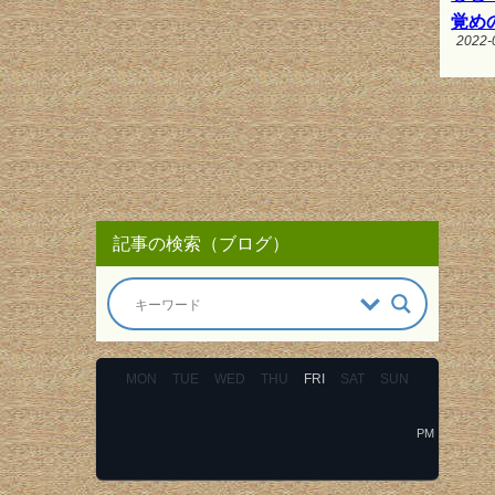
覚め
2022-
記事の検索（ブログ）
MON
TUE
WED
THU
FRI
SAT
SUN
PM