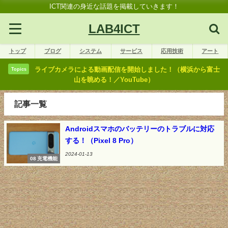
ICT関連の身近な話題を掲載していきます！
LAB4ICT
トップ
ブログ
システム
サービス
応用技術
アート
ライブカメラによる動画配信を開始しました！（横浜から富士
Topics
山を眺める！／YouTube）
記事一覧
Androidスマホのバッテリーのトラブルに対応
する！（Pixel 8 Pro）
2024-01-13
08 充電機能