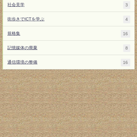
社会見学
3
街歩きでICTを学ぶ
4
規格集
16
記憶媒体の廃棄
8
通信環境の整備
16