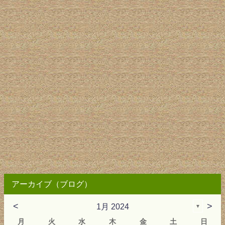
アーカイブ（ブログ）
<
>
1月 2024
▼
月
火
水
木
金
土
日