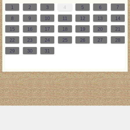
1
2
3
4
5
6
7
0
0
2
0
3
2
4
0
2
0
3
4
4
0
3
0
2
2
0
2
0
2
0
3
4
1
1
1
1
1
8
9
10
11
12
13
14
7
8
7
9
5
7
0
6
9
8
1
7
9
5
7
0
6
8
1
1
7
0
5
8
7
9
5
6
9
5
7
6
9
7
6
9
5
7
0
8
1
15
16
17
18
19
20
21
4
5
4
6
2
4
7
3
6
5
8
4
6
2
4
7
3
5
8
8
4
7
2
5
4
6
2
3
6
2
4
3
6
4
3
6
2
4
7
5
8
22
23
24
25
26
27
28
1
1
9
0
1
9
0
1
9
1
9
9
0
1
0
9
29
30
31
トップ
サイト案内
お問い合わせ
サイトマップ
ランキング
(C) 2017-2026
LAB4ICT
All Rights Reserved.