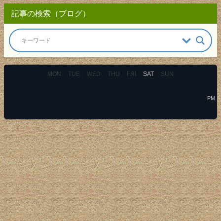
記事の検索（ブログ）
MON
TUE
WED
THU
FRI
SAT
SUN
PM