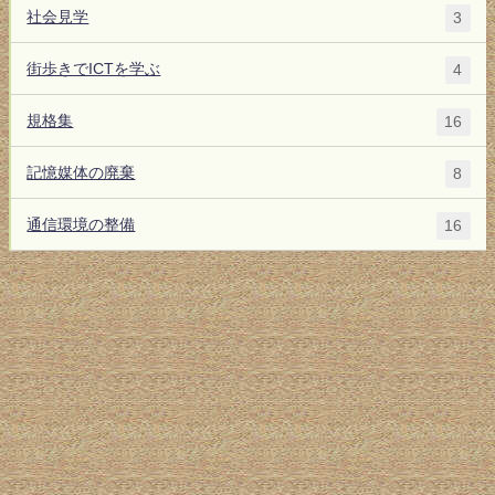
社会見学
3
街歩きでICTを学ぶ
4
規格集
16
記憶媒体の廃棄
8
通信環境の整備
16