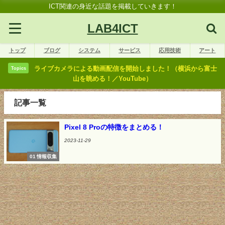
ICT関連の身近な話題を掲載していきます！
LAB4ICT
トップ
ブログ
システム
サービス
応用技術
アート
ライブカメラによる動画配信を開始しました！（横浜から富士
Topics
山を眺める！／YouTube）
記事一覧
Pixel 8 Proの特徴をまとめる！
2023-11-29
01 情報収集