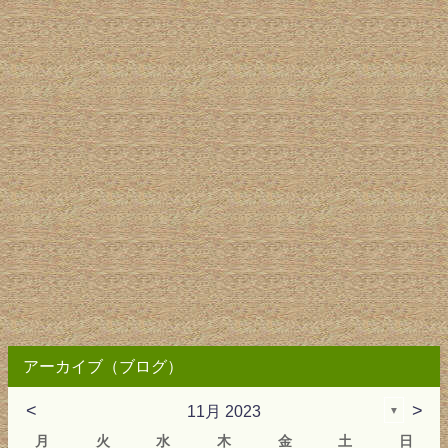
アーカイブ（ブログ）
<
>
11月 2023
▼
月
火
水
木
金
土
日