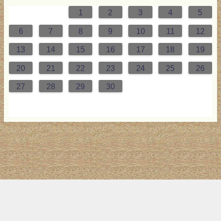
1
2
3
4
5
0
4
0
0
3
2
4
0
2
0
3
4
4
0
3
0
2
2
0
2
0
2
0
3
4
1
1
1
1
1
6
7
8
9
10
11
12
7
8
1
7
5
7
0
6
9
8
1
7
9
5
7
0
6
8
1
1
7
0
5
8
7
9
5
6
9
5
7
6
9
7
6
9
5
7
0
8
1
13
14
15
16
17
18
19
4
5
8
4
2
4
7
3
6
5
8
4
6
2
4
7
3
5
8
8
4
7
2
5
4
6
2
3
6
2
4
3
6
4
3
6
2
4
7
5
8
20
21
22
23
24
25
26
1
1
9
0
1
9
0
1
9
1
9
9
0
1
0
9
27
28
29
30
トップ
サイト案内
お問い合わせ
サイトマップ
ランキング
(C) 2017-2026
LAB4ICT
All Rights Reserved.