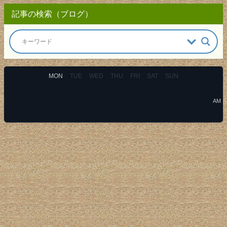
記事の検索（ブログ）
MON
TUE
WED
THU
FRI
SAT
SUN
AM