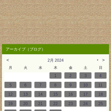
アーカイブ（ブログ）
<
>
2月 2024
▼
月
火
水
木
金
土
日
1
2
3
4
0
4
0
2
0
3
2
4
0
2
0
3
4
4
0
3
0
2
2
0
2
0
2
0
3
4
1
1
1
1
5
6
7
8
9
10
11
7
1
7
9
5
7
0
6
9
8
1
7
9
5
7
0
6
8
1
1
7
0
5
8
7
9
5
6
9
5
7
6
9
7
6
9
5
7
0
8
1
12
13
14
15
16
17
18
4
8
4
6
2
4
7
3
6
5
8
4
6
2
4
7
3
5
8
8
4
7
2
5
4
6
2
3
6
2
4
3
6
4
3
6
2
4
7
5
8
19
20
21
22
23
24
25