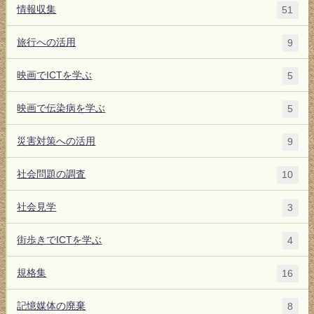
情報収集
51
旅行への活用
9
映画でICTを学ぶ
5
映画で伝染病を学ぶ
5
災害対策への活用
9
社会問題の調査
10
社会見学
3
街歩きでICTを学ぶ
4
規格集
16
記憶媒体の廃棄
8