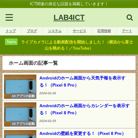
ICT関連の身近な話題を掲載していきます！
LAB4ICT
トップ
ブログ
システム
サービス
応用技術
アート
ライブカメラによる動画配信を開始しました！（横浜から富士
Topics
山を眺める！／YouTube）
ホーム画面の記事一覧
Androidのホーム画面から天気予報を表示す
る！（Pixel 8 Pro）
2024-02-26
10 アプリの起動
Androidのホーム画面からカレンダーを表示す
る！（Pixel 8 Pro）
2024-02-25
10 アプリの起動
Androidの壁紙を変更する！（Pixel 8 Pro）