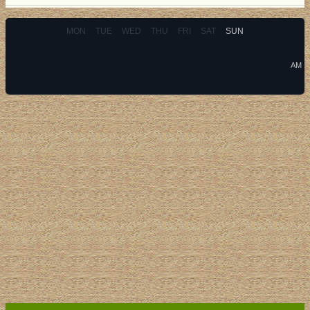
MON
TUE
WED
THU
FRI
SAT
SUN
AM