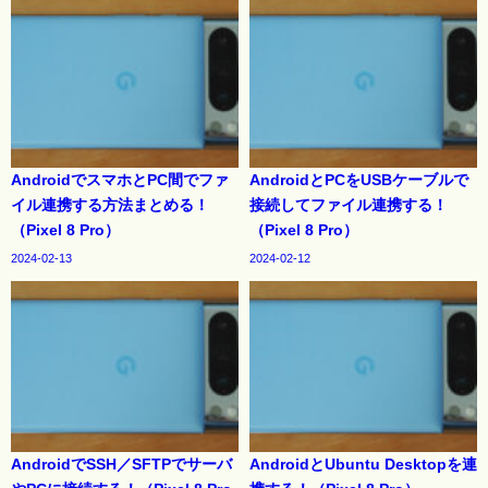
AndroidでスマホとPC間でファ
AndroidとPCをUSBケーブルで
イル連携する方法まとめる！
接続してファイル連携する！
（Pixel 8 Pro）
（Pixel 8 Pro）
2024-02-13
2024-02-12
AndroidでSSH／SFTPでサーバ
AndroidとUbuntu Desktopを連