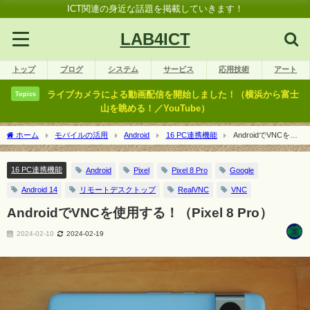
ICT関連の身近な話題を掲載していきます！
LAB4ICT
トップ
ブログ
システム
サービス
応用技術
アート
ライブカメラによる動画配信を開始しました！（横浜から富士
Topics
山を眺める！／YouTube）
ホーム
モバイルの活用
Android
16 PC連携機能
AndroidでVNCを使
用する！（Pixel 8 Pro）
16 PC連携機能
Android
Pixel
Pixel 8 Pro
Google
Android 14
リモートデスクトップ
RealVNC
VNC
AndroidでVNCを使用する！（Pixel 8 Pro）
2024-02-10
2024-02-19