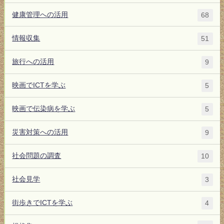
健康管理への活用
68
情報収集
51
旅行への活用
9
映画でICTを学ぶ
5
映画で伝染病を学ぶ
5
災害対策への活用
9
社会問題の調査
10
社会見学
3
街歩きでICTを学ぶ
4