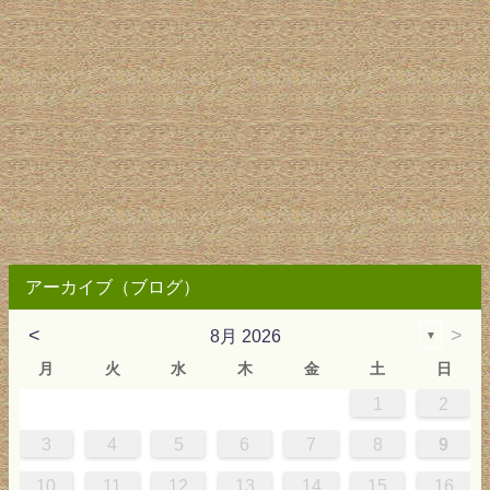
アーカイブ（ブログ）
<
>
8月 2026
▼
月
火
水
木
金
土
日
1
2
0
4
0
2
0
3
2
4
0
2
0
3
4
4
0
3
0
2
2
0
2
0
2
0
3
4
1
1
1
1
1
3
4
5
6
7
8
9
7
8
1
7
9
5
7
0
6
9
8
1
7
9
5
7
0
6
8
1
1
7
0
5
8
7
9
5
6
9
5
7
6
9
7
6
9
5
7
0
8
1
10
11
12
13
14
15
16