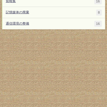
規格集
16
記憶媒体の廃棄
8
通信環境の整備
16