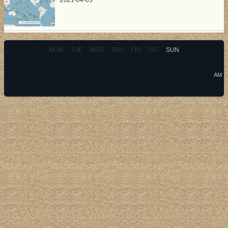
MON
TUE
WED
THU
FRI
SAT
SUN
AM