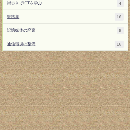
街歩きでICTを学ぶ
4
規格集
16
記憶媒体の廃棄
8
通信環境の整備
16