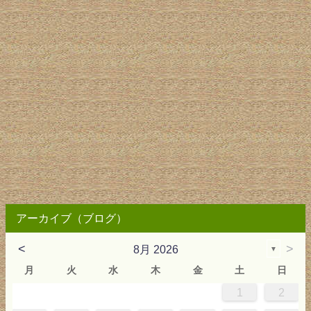
アーカイブ（ブログ）
<
>
8月 2026
▼
月
火
水
木
金
土
日
1
2