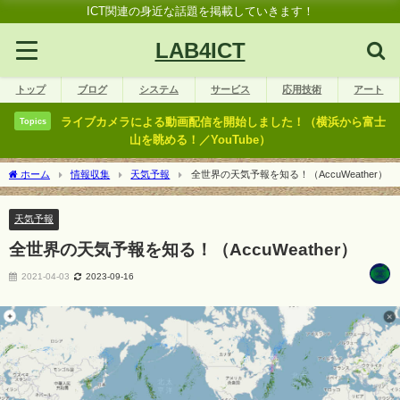
ICT関連の身近な話題を掲載していきます！
LAB4ICT
トップ
ブログ
システム
サービス
応用技術
アート
ライブカメラによる動画配信を開始しました！（横浜から富士
Topics
山を眺める！／YouTube）
ホーム
情報収集
天気予報
全世界の天気予報を知る！（AccuWeather）
天気予報
全世界の天気予報を知る！（AccuWeather）
2021-04-03
2023-09-16