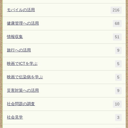
モバイルの活用
216
健康管理への活用
68
情報収集
51
旅行への活用
9
映画でICTを学ぶ
5
映画で伝染病を学ぶ
5
災害対策への活用
9
社会問題の調査
10
社会見学
3