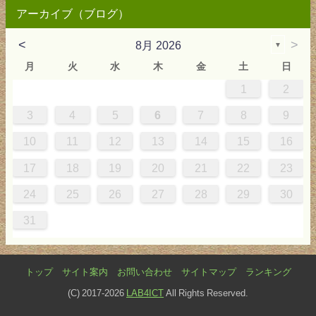
アーカイブ（ブログ）
<
>
8月 2026
▼
月
火
水
木
金
土
日
1
2
0
4
0
2
0
3
2
4
0
2
0
3
4
4
0
3
0
2
2
0
2
0
2
0
3
4
1
1
1
1
1
3
4
5
6
7
8
9
7
8
1
7
9
5
7
0
6
9
8
1
7
9
5
7
0
6
8
1
1
7
0
5
8
7
9
5
6
9
5
7
6
9
7
6
9
5
7
0
8
1
10
11
12
13
14
15
16
4
5
8
4
6
2
4
7
3
6
5
8
4
6
2
4
7
3
5
8
8
4
7
2
5
4
6
2
3
6
2
4
3
6
4
3
6
2
4
7
5
8
17
18
19
20
21
22
23
1
1
9
0
1
9
0
1
9
1
9
9
0
1
0
9
24
25
26
27
28
29
30
31
トップ
サイト案内
お問い合わせ
サイトマップ
ランキング
(C) 2017-2026
LAB4ICT
All Rights Reserved.