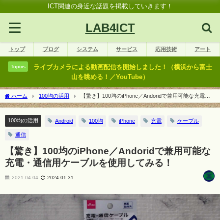
ICT関連の身近な話題を掲載していきます！
LAB4ICT
トップ
ブログ
システム
サービス
応用技術
アート
ライブカメラによる動画配信を開始しました！（横浜から富士
Topics
山を眺める！／YouTube）
ホーム
100均の活用
【驚き】100均のiPhone／Andoridで兼用可能な充電・
通信用ケーブルを使用してみる！
100均の活用
Android
100均
iPhone
充電
ケーブル
通信
【驚き】100均のiPhone／Andoridで兼用可能な
充電・通信用ケーブルを使用してみる！
2021-04-04
2024-01-31