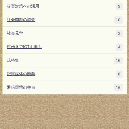
災害対策への活用
9
社会問題の調査
10
社会見学
3
街歩きでICTを学ぶ
4
規格集
16
記憶媒体の廃棄
8
通信環境の整備
16