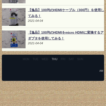
【逸品】100均のHDMIケーブル（300円）を使用し
てみる！
2021-04-04
【逸品】100均のHDMIをmicro HDMIに変換するア
ダプタを使用してみる！
2021-04-04
MON
TUE
WED
THU
FRI
SAT
SUN
AM