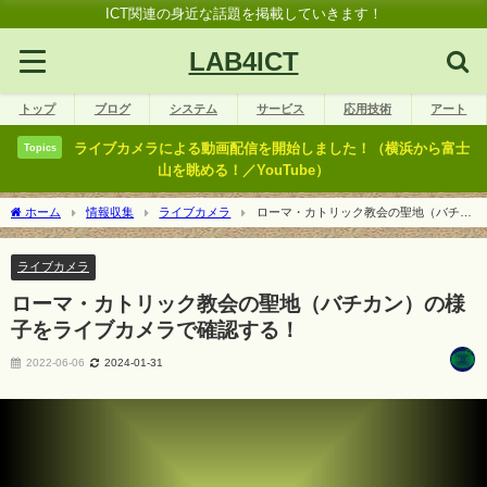
ICT関連の身近な話題を掲載していきます！
LAB4ICT
トップ
ブログ
システム
サービス
応用技術
アート
ライブカメラによる動画配信を開始しました！（横浜から富士
Topics
山を眺める！／YouTube）
ホーム
情報収集
ライブカメラ
ローマ・カトリック教会の聖地（バチカ
ン）の様子をライブカメラで確認する！
ライブカメラ
ローマ・カトリック教会の聖地（バチカン）の様
子をライブカメラで確認する！
2022-06-06
2024-01-31