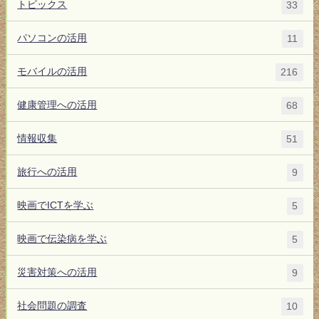
トピックス
33
パソコンの活用
11
モバイルの活用
216
健康管理への活用
68
情報収集
51
旅行への活用
9
映画でICTを学ぶ
5
映画で伝染病を学ぶ
5
災害対策への活用
9
社会問題の調査
10