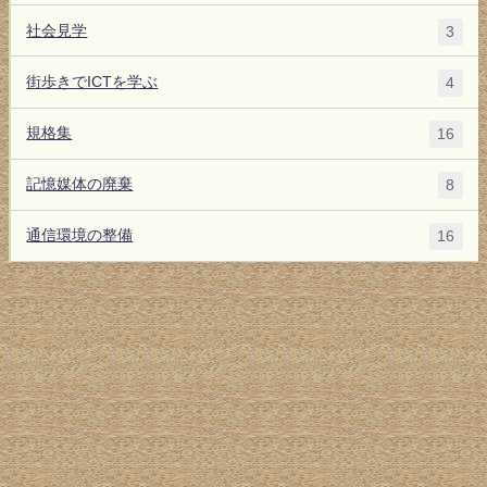
社会見学
3
街歩きでICTを学ぶ
4
規格集
16
記憶媒体の廃棄
8
通信環境の整備
16