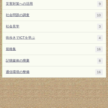
災害対策への活用
9
社会問題の調査
10
社会見学
3
街歩きでICTを学ぶ
4
規格集
16
記憶媒体の廃棄
8
通信環境の整備
16