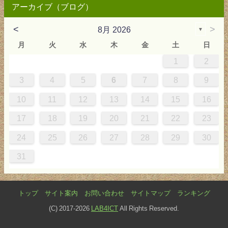
アーカイブ（ブログ）
<
>
8月 2026
▼
月
火
水
木
金
土
日
1
2
0
4
0
2
0
3
2
4
0
2
0
3
4
4
0
3
0
2
2
0
2
0
2
0
3
4
1
1
1
1
1
3
4
5
6
7
8
9
7
8
1
7
9
5
7
0
6
9
8
1
7
9
5
7
0
6
8
1
1
7
0
5
8
7
9
5
6
9
5
7
6
9
7
6
9
5
7
0
8
1
10
11
12
13
14
15
16
4
5
8
4
6
2
4
7
3
6
5
8
4
6
2
4
7
3
5
8
8
4
7
2
5
4
6
2
3
6
2
4
3
6
4
3
6
2
4
7
5
8
17
18
19
20
21
22
23
1
1
9
0
1
9
0
1
9
1
9
9
0
1
0
9
24
25
26
27
28
29
30
31
トップ
サイト案内
お問い合わせ
サイトマップ
ランキング
(C) 2017-2026
LAB4ICT
All Rights Reserved.