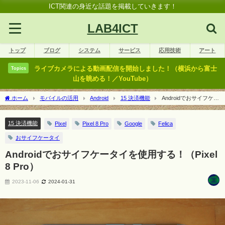
ICT関連の身近な話題を掲載していきます！
LAB4ICT
トップ
ブログ
システム
サービス
応用技術
アート
ライブカメラによる動画配信を開始しました！（横浜から富士
Topics
山を眺める！／YouTube）
ホーム
モバイルの活用
Android
15 決済機能
Androidでおサイフケー
タイを使用する！（Pixel 8 Pro）
15 決済機能
Pixel
Pixel 8 Pro
Google
Felica
おサイフケータイ
Androidでおサイフケータイを使用する！（Pixel
8 Pro）
2023-11-06
2024-01-31