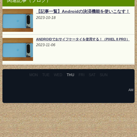
【記事一覧】Androidの決済機能を使いこなす！
2023-10-18
ANDROIDでおサイフケータイを使用する！（PIXEL 8 PRO）
2023-11-06
MON
TUE
WED
THU
FRI
SAT
SUN
AM