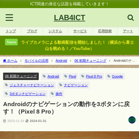
ICT関連の身近な話題を掲載していきます！
LAB4ICT
トップ
ブログ
システム
サービス
応用技術
アート
ライブカメラによる動画配信を開始しました！（横浜から富士
Topics
山を眺める！／YouTube）
ホーム
モバイルの活用
Android
06 初期チューニング
Androidのナビ
ゲーションの動作を3ボタンに戻す！（Pixel 8 Pro）
06 初期チューニング
Android
Pixel
Pixel 8 Pro
Google
ジェスチャーナビケーション
ナビゲーション
3ボタンナビゲーション
操作
Androidのナビゲーションの動作を3ボタンに戻
す！（Pixel 8 Pro）
2023-11-20
2024-01-31