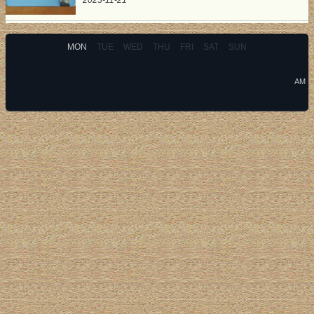
2023-11-21
MON
TUE
WED
THU
FRI
SAT
SUN
AM