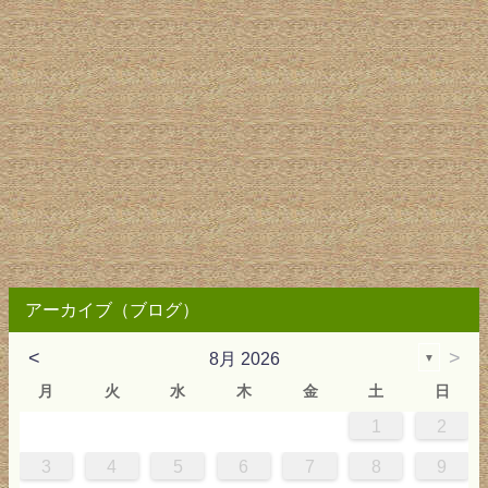
アーカイブ（ブログ）
<
>
8月 2026
▼
月
火
水
木
金
土
日
1
2
0
4
0
2
0
3
2
4
0
2
0
3
4
4
0
3
0
2
2
0
2
0
2
0
3
4
1
1
1
1
1
3
4
5
6
7
8
9