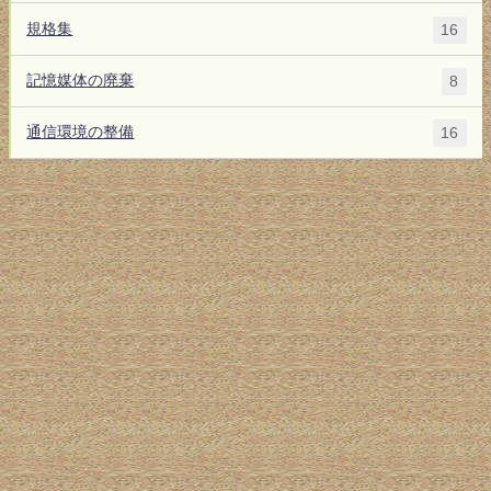
規格集
16
記憶媒体の廃棄
8
通信環境の整備
16