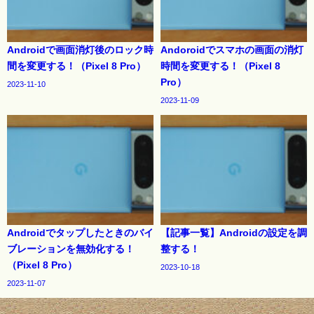
Androidで画面消灯後のロック時
Andoroidでスマホの画面の消灯
間を変更する！（Pixel 8 Pro）
時間を変更する！（Pixel 8
Pro）
2023-11-10
2023-11-09
Androidでタップしたときのバイ
【記事一覧】Androidの設定を調
ブレーションを無効化する！
整する！
（Pixel 8 Pro）
2023-10-18
2023-11-07