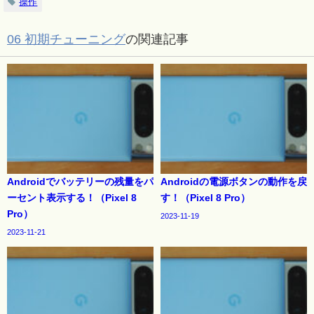
操作
06 初期チューニング
の関連記事
Androidでバッテリーの残量をパ
Androidの電源ボタンの動作を戻
ーセント表示する！（Pixel 8
す！（Pixel 8 Pro）
Pro）
2023-11-19
2023-11-21