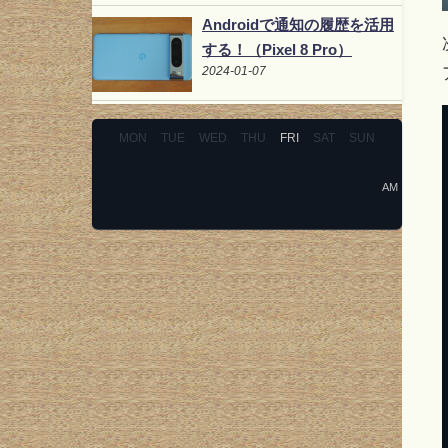
Androidで通知の履歴を活用
する！（Pixel 8 Pro）
2024-01-07
MON
TUE
WED
THU
FRI
SAT
SUN
AM