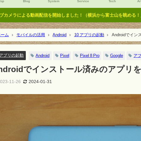
Top
Blog
System
Service
Tech
Ar
ブカメラによる動画配信を開始しました！（横浜から富士山を眺める！／Y
ーム
モバイルの活用
Android
10 アプリの起動
Androidでイ
0 アプリの起動
Android
Pixel
Pixel 8 Pro
Google
ア
ndroidでインストール済みのアプリを探す
023-11-26
2024-01-31