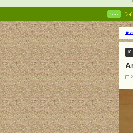
ライ
Topics
ホ
1
A
2