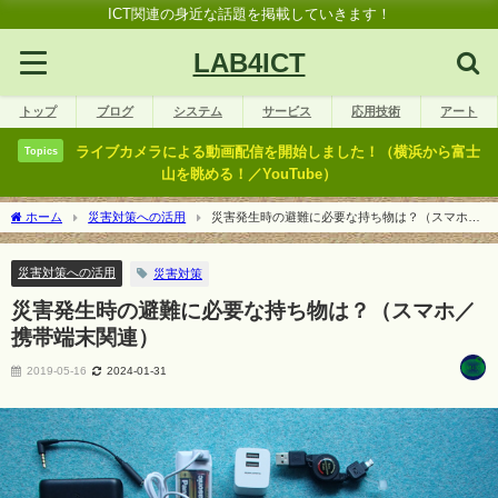
ICT関連の身近な話題を掲載していきます！
LAB4ICT
トップ
ブログ
システム
サービス
応用技術
アート
ライブカメラによる動画配信を開始しました！（横浜から富士
Topics
山を眺める！／YouTube）
ホーム
災害対策への活用
災害発生時の避難に必要な持ち物は？（スマホ／
携帯端末関連）
災害対策への活用
災害対策
災害発生時の避難に必要な持ち物は？（スマホ／
携帯端末関連）
2019-05-16
2024-01-31