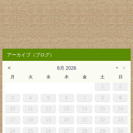
アーカイブ（ブログ）
<
>
8月 2026
▼
月
火
水
木
金
土
日
1
2
0
4
0
2
0
3
2
4
0
2
0
3
4
4
0
3
0
2
2
0
2
0
2
0
3
4
1
1
1
1
1
3
4
5
6
7
8
9
7
8
1
7
9
5
7
0
6
9
8
1
7
9
5
7
0
6
8
1
1
7
0
5
8
7
9
5
6
9
5
7
6
9
7
6
9
5
7
0
8
1
10
11
12
13
14
15
16
4
5
8
4
6
2
4
7
3
6
5
8
4
6
2
4
7
3
5
8
8
4
7
2
5
4
6
2
3
6
2
4
3
6
4
3
6
2
4
7
5
8
17
18
19
20
21
22
23
1
1
9
0
1
9
0
1
9
1
9
9
0
1
0
9
24
25
26
27
28
29
30