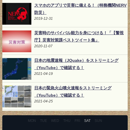
スマホのアプリで災害に備える！（特務機関NERV
防災）
2019-12-31
災害時のサバイバル能力を身につける！「【警視
庁】災害対策課ベストツイート集」
2020-11-07
日本の地震速報（JQuake）をストリーミング
（YouTube）で確認する！
2021-04-19
日本の緊急火山噴火速報をストリーミング
（YouTube）で確認する！
2021-04-25
MON
TUE
WED
THU
FRI
SAT
SUN