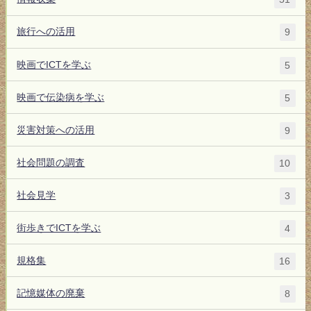
旅行への活用
9
映画でICTを学ぶ
5
映画で伝染病を学ぶ
5
災害対策への活用
9
社会問題の調査
10
社会見学
3
街歩きでICTを学ぶ
4
規格集
16
記憶媒体の廃棄
8