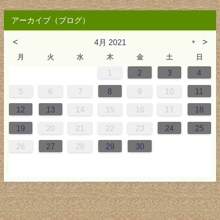
アーカイブ（ブログ）
<
>
4月 2021
▼
月
火
水
木
金
土
日
1
2
3
4
0
4
0
2
0
3
2
4
0
2
0
3
4
4
0
3
0
2
2
0
2
0
2
0
3
4
1
1
1
1
5
6
7
8
9
10
11
7
8
1
7
9
5
7
0
6
9
8
1
7
9
5
7
0
6
1
1
7
0
5
8
7
9
5
6
9
5
7
6
9
7
6
9
5
7
0
8
1
12
13
14
15
16
17
18
4
5
8
4
6
2
4
7
3
6
5
8
4
6
2
4
7
3
8
8
4
7
2
5
4
6
2
3
6
2
4
3
6
4
3
6
2
4
7
5
8
19
20
21
22
23
24
25
1
1
9
0
1
9
0
1
9
1
9
9
0
1
0
9
26
27
28
29
30