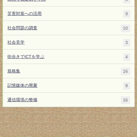
災害対策への活用
9
社会問題の調査
10
社会見学
3
街歩きでICTを学ぶ
4
規格集
16
記憶媒体の廃棄
8
通信環境の整備
16