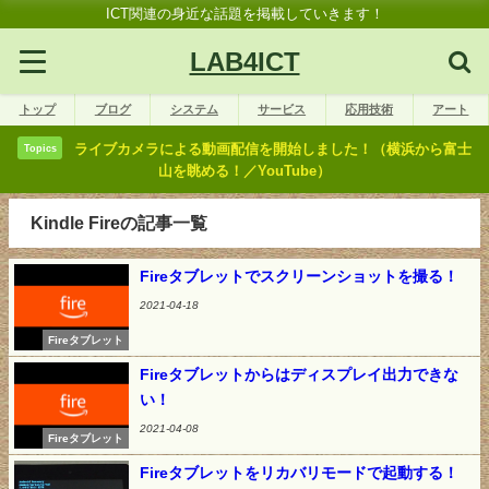
ICT関連の身近な話題を掲載していきます！
LAB4ICT
トップ
ブログ
システム
サービス
応用技術
アート
ライブカメラによる動画配信を開始しました！（横浜から富士
Topics
山を眺める！／YouTube）
Kindle Fireの記事一覧
Fireタブレットでスクリーンショットを撮る！
2021-04-18
Fireタブレット
Fireタブレットからはディスプレイ出力できな
い！
2021-04-08
Fireタブレット
Fireタブレットをリカバリモードで起動する！