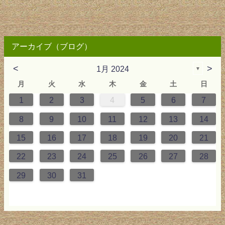
アーカイブ（ブログ）
<
>
1月 2024
▼
月
火
水
木
金
土
日
1
2
3
4
5
6
7
0
0
2
0
3
2
4
0
2
0
3
4
4
0
3
0
2
2
0
2
0
2
0
3
4
1
1
1
1
1
8
9
10
11
12
13
14
7
8
7
9
5
7
0
6
9
8
1
7
9
5
7
0
6
8
1
1
7
0
5
8
7
9
5
6
9
5
7
6
9
7
6
9
5
7
0
8
1
15
16
17
18
19
20
21
4
5
4
6
2
4
7
3
6
5
8
4
6
2
4
7
3
5
8
8
4
7
2
5
4
6
2
3
6
2
4
3
6
4
3
6
2
4
7
5
8
22
23
24
25
26
27
28
1
1
9
0
1
9
0
1
9
1
9
9
0
1
0
9
29
30
31