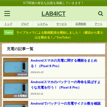
ICT関連の身近な話題を掲載していきます！
LAB4ICT
トップ
ブログ
システム
サービス
応用技術
アート
ライブカメラによる動画配信を開始しました！（横浜から富士
Topics
山を眺める！／YouTube）
充電の記事一覧
Androidスマホの充電に関する機能をまとめ
る！（Pixel 8 Pro）
2024-01-15
Android
Androidスマホのバッテリーの寿命を延ばすよ
うな充電を行う！（Pixel 8 Pro）
2024-01-11
08 充電機能
Androidでバッテリーの充電サイクル数を確認