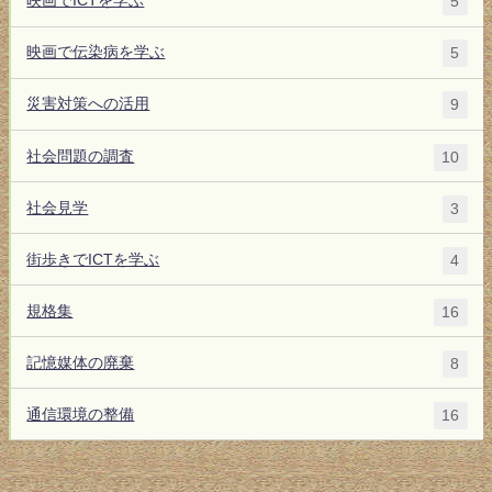
映画でICTを学ぶ
5
映画で伝染病を学ぶ
5
災害対策への活用
9
社会問題の調査
10
社会見学
3
街歩きでICTを学ぶ
4
規格集
16
記憶媒体の廃棄
8
通信環境の整備
16