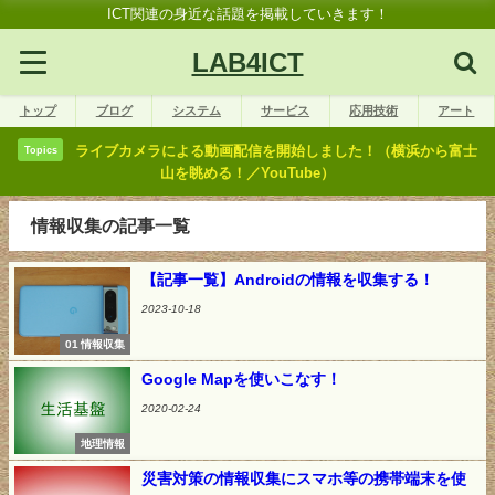
ICT関連の身近な話題を掲載していきます！
LAB4ICT
トップ
ブログ
システム
サービス
応用技術
アート
ライブカメラによる動画配信を開始しました！（横浜から富士
Topics
山を眺める！／YouTube）
情報収集の記事一覧
【記事一覧】Androidの情報を収集する！
2023-10-18
01 情報収集
Google Mapを使いこなす！
2020-02-24
地理情報
災害対策の情報収集にスマホ等の携帯端末を使