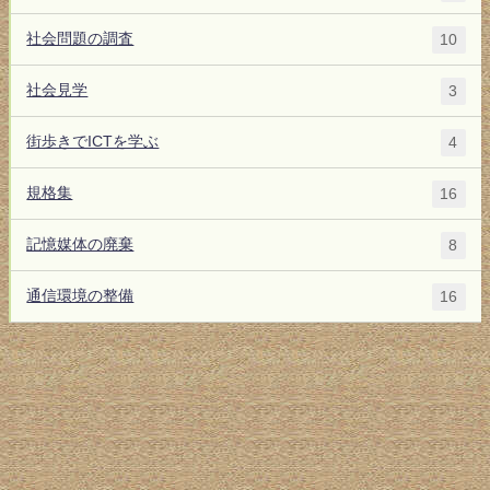
社会問題の調査
10
社会見学
3
街歩きでICTを学ぶ
4
規格集
16
記憶媒体の廃棄
8
通信環境の整備
16