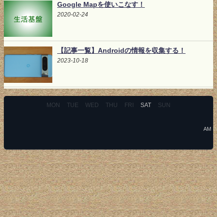
Google Mapを使いこなす！
2020-02-24
【記事一覧】Androidの情報を収集する！
2023-10-18
MON
TUE
WED
THU
FRI
SAT
SUN
AM