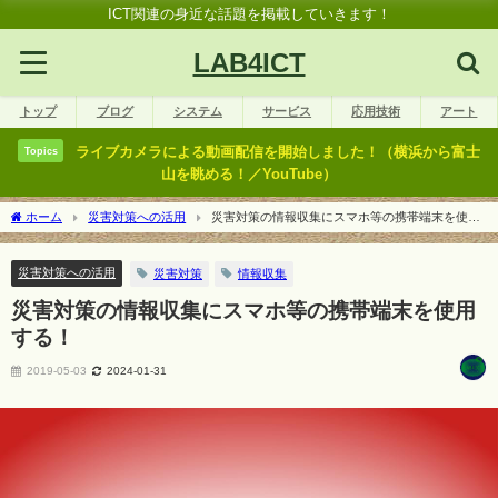
ICT関連の身近な話題を掲載していきます！
LAB4ICT
トップ
ブログ
システム
サービス
応用技術
アート
ライブカメラによる動画配信を開始しました！（横浜から富士
Topics
山を眺める！／YouTube）
ホーム
災害対策への活用
災害対策の情報収集にスマホ等の携帯端末を使用
する！
災害対策への活用
災害対策
情報収集
災害対策の情報収集にスマホ等の携帯端末を使用
する！
2019-05-03
2024-01-31