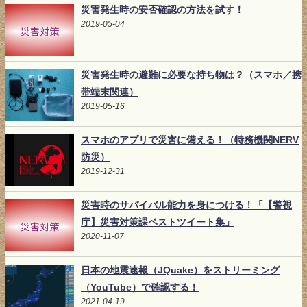
災害発生時の安否確認の方法を試す！
2019-05-04
災害発生時の避難に必要な持ち物は？（スマホ／携
帯端末関連）
2019-05-16
スマホのアプリで災害に備える！（特務機関NERV
防災）
2019-12-31
災害時のサバイバル能力を身につける！「【警視
庁】災害対策課ベストツイート集」
2020-11-07
日本の地震速報（JQuake）をストリーミング
（YouTube）で確認する！
2021-04-19