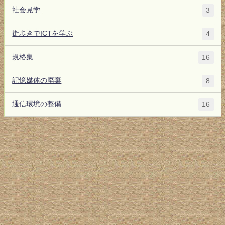
社会見学
3
街歩きでICTを学ぶ
4
規格集
16
記憶媒体の廃棄
8
通信環境の整備
16