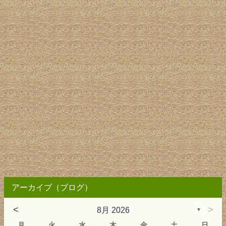
アーカイブ（ブログ）
<
>
8月 2026
▼
月
火
水
木
金
土
日