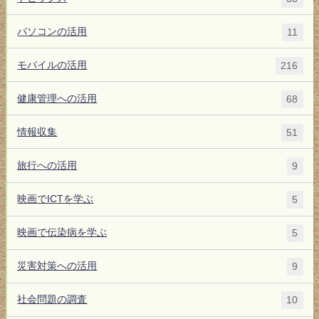
パソコンの活用
11
モバイルの活用
216
健康管理への活用
68
情報収集
51
旅行への活用
9
映画でICTを学ぶ
5
映画で伝染病を学ぶ
5
災害対策への活用
9
社会問題の調査
10