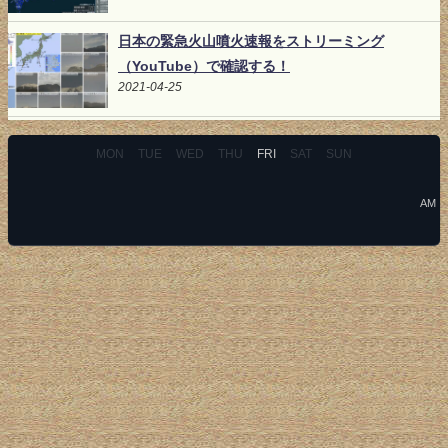
日本の緊急火山噴火速報をストリーミング
（YouTube）で確認する！
2021-04-25
MON
TUE
WED
THU
FRI
SAT
SUN
AM