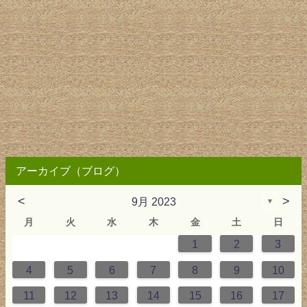
アーカイブ（ブログ）
<
>
9月 2023
▼
月
火
水
木
金
土
日
1
2
3
0
4
0
2
3
2
4
0
2
0
3
4
4
0
3
0
2
2
0
2
0
2
0
3
4
1
1
1
1
1
4
5
6
7
8
9
10
7
8
1
7
9
5
0
6
9
8
1
7
9
5
7
0
6
8
1
1
7
0
5
8
7
9
5
6
9
5
7
6
9
7
6
9
5
7
0
8
1
11
12
13
14
15
16
17