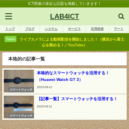
ICT関連の身近な話題を掲載していきます！
LAB4ICT
トップ
ブログ
システム
サービス
応用技術
アート
ライブカメラによる動画配信を開始しました！（横浜から富士
Topics
山を眺める！／YouTube）
本格的の記事一覧
本格的なスマートウォッチを活用する！
（Huawei Watch GT 3）
2023-09-11
スマートウォッチ
【記事一覧】スマートウォッチを活用する！
2023-09-11
スマートウォッチ