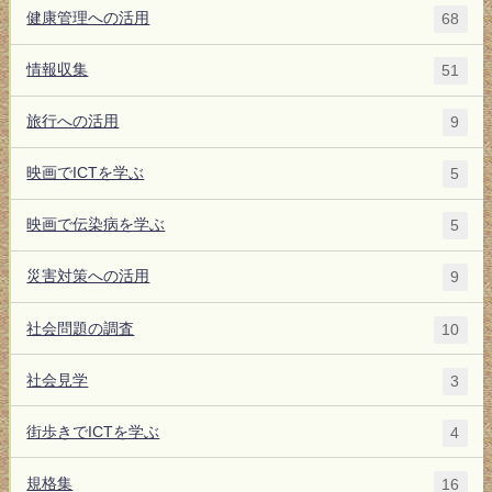
健康管理への活用
68
情報収集
51
旅行への活用
9
映画でICTを学ぶ
5
映画で伝染病を学ぶ
5
災害対策への活用
9
社会問題の調査
10
社会見学
3
街歩きでICTを学ぶ
4
規格集
16