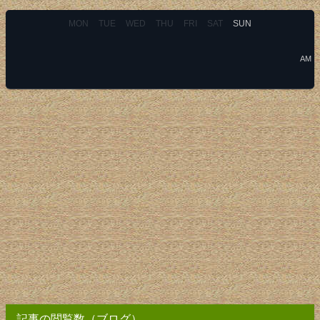
MON
TUE
WED
THU
FRI
SAT
SUN
AM
記事の閲覧数（ブログ）