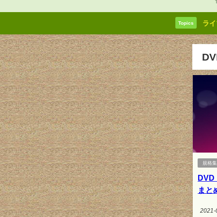
ライ
Topics
D
規格
DV
まと
2021-