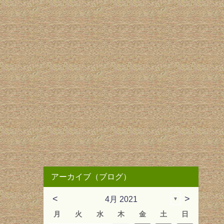
アーカイブ（ブログ）
<
>
4月 2021
▼
月
火
水
木
金
土
日