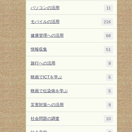
パソコンの活用
11
モバイルの活用
216
健康管理への活用
68
情報収集
51
旅行への活用
9
映画でICTを学ぶ
5
映画で伝染病を学ぶ
5
災害対策への活用
9
社会問題の調査
10