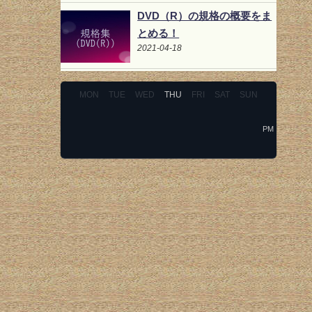
DVD（R）の規格の概要をま
とめる！
2021-04-18
MON
TUE
WED
THU
FRI
SAT
SUN
PM