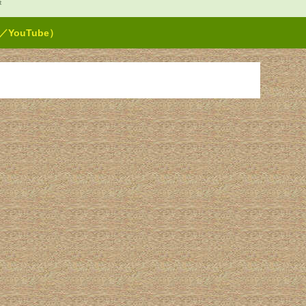
t
ouTube）