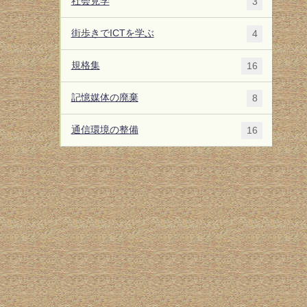
社会見学
3
街歩きでICTを学ぶ
4
規格集
16
記憶媒体の廃棄
8
通信環境の整備
16