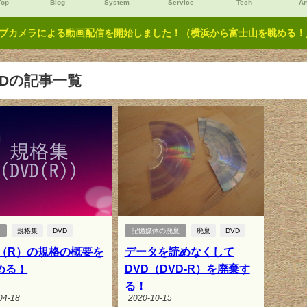
Top
Blog
System
Service
Tech
Ar
ブカメラによる動画配信を開始しました！（横浜から富士山を眺める！／Y
VDの記事一覧
集
規格集
DVD
記憶媒体の廃棄
廃棄
DVD
D（R）の規格の概要を
データを読めなくして
める！
DVD（DVD-R）を廃棄す
る！
04-18
2020-10-15