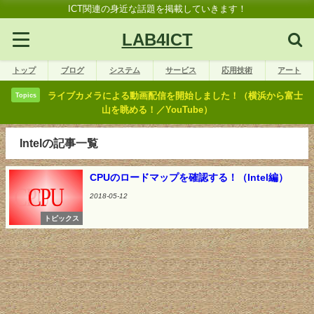
ICT関連の身近な話題を掲載していきます！
LAB4ICT
トップ
ブログ
システム
サービス
応用技術
アート
ライブカメラによる動画配信を開始しました！（横浜から富士
Topics
山を眺める！／YouTube）
Intelの記事一覧
CPUのロードマップを確認する！（Intel編）
2018-05-12
トピックス