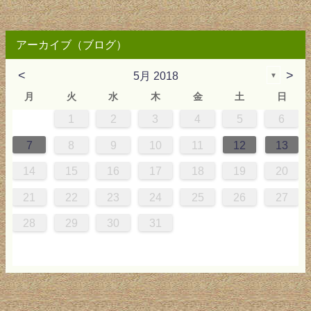
アーカイブ（ブログ）
<
>
5月 2018
▼
月
火
水
木
金
土
日
1
2
3
4
5
6
0
4
0
2
0
3
2
4
0
2
0
3
4
4
0
3
0
2
2
0
2
0
2
0
4
1
1
1
1
1
7
8
9
10
11
12
13
7
8
1
7
9
5
7
0
6
9
8
1
7
9
5
7
0
6
8
1
1
7
0
5
8
7
9
5
6
9
5
7
6
9
7
6
9
5
7
8
1
14
15
16
17
18
19
20
4
5
8
4
6
2
4
7
3
6
5
8
4
6
2
4
7
3
5
8
8
4
7
2
5
4
6
2
3
6
2
4
3
6
4
3
6
2
4
5
8
21
22
23
24
25
26
27
1
1
9
0
1
9
0
1
9
1
9
9
0
1
0
9
28
29
30
31