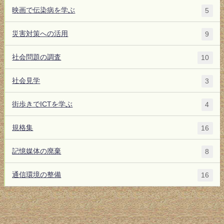
映画で伝染病を学ぶ
5
災害対策への活用
9
社会問題の調査
10
社会見学
3
街歩きでICTを学ぶ
4
規格集
16
記憶媒体の廃棄
8
通信環境の整備
16