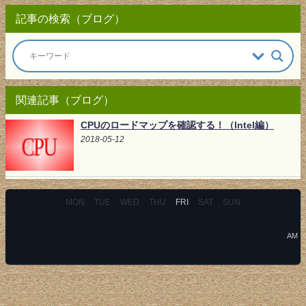
記事の検索（ブログ）
関連記事（ブログ）
CPUのロードマップを確認する！（Intel編）
2018-05-12
MON
TUE
WED
THU
FRI
SAT
SUN
AM