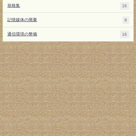
規格集
16
記憶媒体の廃棄
8
通信環境の整備
16