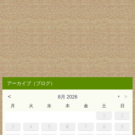
アーカイブ（ブログ）
<
>
8月 2026
▼
月
火
水
木
金
土
日
1
2
0
4
0
2
0
3
2
4
0
2
0
3
4
4
0
3
0
2
2
0
2
0
2
0
3
4
1
1
1
1
1
3
4
5
6
7
8
9