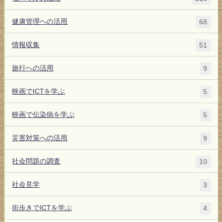
健康管理への活用
68
情報収集
51
旅行への活用
9
映画でICTを学ぶ
5
映画で伝染病を学ぶ
5
災害対策への活用
9
社会問題の調査
10
社会見学
3
街歩きでICTを学ぶ
4