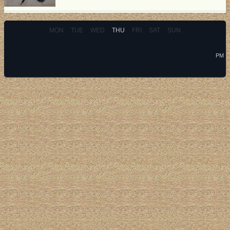
MON
TUE
WED
THU
FRI
SAT
SUN
PM