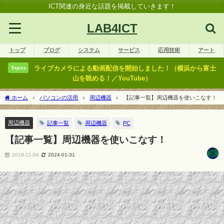
ICT関連の身近な話題を掲載していきます！
LAB4ICT
トップ
ブログ
システム
サービス
応用技術
アート
ライブカメラによる動画配信を開始しました！（横浜から富士
Topics
山を眺める！／YouTube）
ホーム
パソコンの活用
周辺機器
【記事一覧】周辺機器を使いこなす！
周辺機器
記事一覧
周辺機器
PC
【記事一覧】周辺機器を使いこなす！
2019-11-04
2024-01-31