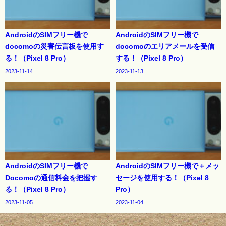
AndroidのSIMフリー機で
AndroidのSIMフリー機で
docomoの災害伝言板を使用す
docomoのエリアメールを受信
る！（Pixel 8 Pro）
する！（Pixel 8 Pro）
2023-11-14
2023-11-13
AndroidのSIMフリー機で
AndroidのSIMフリー機で＋メッ
Docomoの通信料金を把握す
セージを使用する！（Pixel 8
る！（Pixel 8 Pro）
Pro）
2023-11-05
2023-11-04