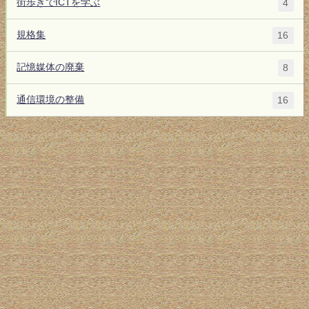
街歩きでICTを学ぶ
4
規格集
16
記憶媒体の廃棄
8
通信環境の整備
16