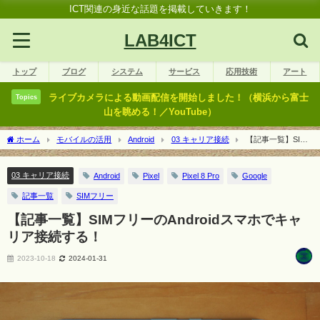
ICT関連の身近な話題を掲載していきます！
LAB4ICT
トップ
ブログ
システム
サービス
応用技術
アート
ライブカメラによる動画配信を開始しました！（横浜から富士
Topics
山を眺める！／YouTube）
ホーム
モバイルの活用
Android
03 キャリア接続
【記事一覧】SIM
フリーのAndroidスマホでキャリア接続する！
03 キャリア接続
Android
Pixel
Pixel 8 Pro
Google
記事一覧
SIMフリー
【記事一覧】SIMフリーのAndroidスマホでキャ
リア接続する！
2023-10-18
2024-01-31