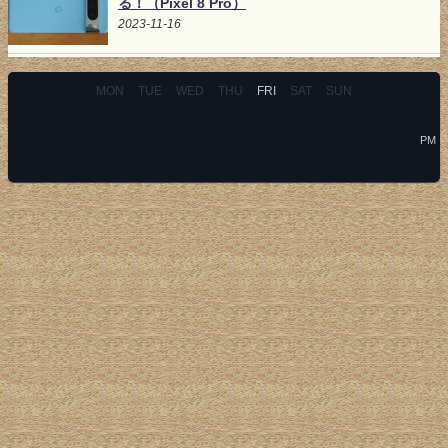
る！（Pixel 8 Pro）
2023-11-16
MON
TUE
WED
THU
FRI
SAT
SUN
PM