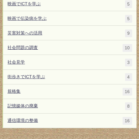
映画でICTを学ぶ
5
映画で伝染病を学ぶ
5
災害対策への活用
9
社会問題の調査
10
社会見学
3
街歩きでICTを学ぶ
4
規格集
16
記憶媒体の廃棄
8
通信環境の整備
16