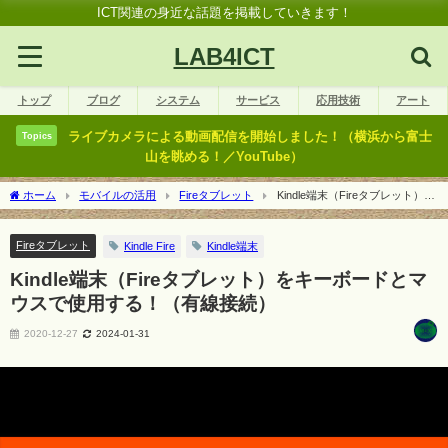
ICT関連の身近な話題を掲載していきます！
LAB4ICT
トップ
ブログ
システム
サービス
応用技術
アート
ライブカメラによる動画配信を開始しました！（横浜から富士
Topics
山を眺める！／YouTube）
ホーム
モバイルの活用
Fireタブレット
Kindle端末（Fireタブレット）を
キーボードとマウスで使用する！（有線接続）
Fireタブレット
Kindle Fire
Kindle端末
Kindle端末（Fireタブレット）をキーボードとマ
ウスで使用する！（有線接続）
2020-12-27
2024-01-31