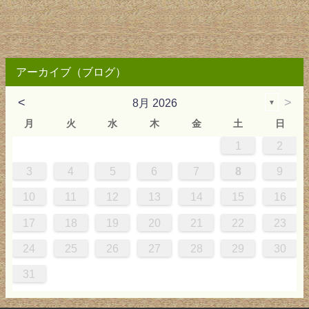
アーカイブ（ブログ）
<
>
8月 2026
▼
月
火
水
木
金
土
日
1
2
0
4
0
2
0
3
2
4
0
2
0
3
4
4
0
3
0
2
2
0
2
0
2
0
3
4
1
1
1
1
1
3
4
5
6
7
8
9
7
8
1
7
9
5
7
0
6
9
8
1
7
9
5
7
0
6
8
1
1
7
0
5
8
7
9
5
6
9
5
7
6
9
7
6
9
5
7
0
8
1
10
11
12
13
14
15
16
4
5
8
4
6
2
4
7
3
6
5
8
4
6
2
4
7
3
5
8
8
4
7
2
5
4
6
2
3
6
2
4
3
6
4
3
6
2
4
7
5
8
17
18
19
20
21
22
23
1
1
9
0
1
9
0
1
9
1
9
9
0
1
0
9
24
25
26
27
28
29
30
31