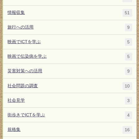
情報収集
51
旅行への活用
9
映画でICTを学ぶ
5
映画で伝染病を学ぶ
5
災害対策への活用
9
社会問題の調査
10
社会見学
3
街歩きでICTを学ぶ
4
規格集
16