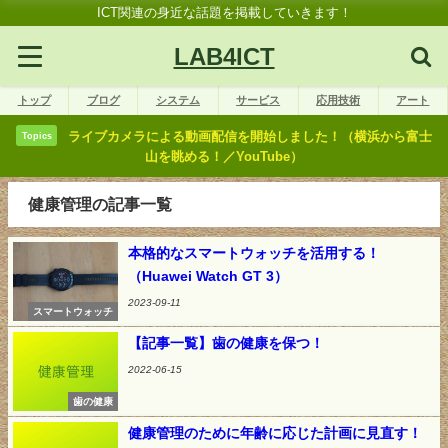
ICT関連の身近な話題を掲載していきます！
LAB4ICT
トップ
ブログ
システム
サービス
応用技術
アート
ライブカメラによる動画配信を開始しました！（横浜から富士
Topics
山を眺める！／YouTube）
健康管理の記事一覧
本格的なスマートウォッチを活用する！
（Huawei Watch GT 3）
2023-09-11
スマートウォッチ
【記事一覧】歯の健康を保つ！
2022-06-15
歯の健康
健康管理のために年齢に応じた計画に見直す！