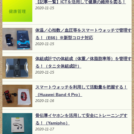
【記事一覧】ICTを活用して健康の維持を図る！
2020-11-15
体温／心拍数／血圧等をスマートウォッチで管理す
る！（E66）※新型コロナ対応
2020-11-15
体組成計での体組成（体重／体脂肪率等）を管理す
る！（タニタ体組成計）
2020-11-15
スマートウォッチを利用して活動量を把握する！
（Huawei Band 4 Pro）
2020-11-16
骨伝導イヤホンを活用して安全にトレーニングす
る！（Yamipho）
2020-11-17