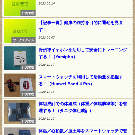
2022-05-14
計測管理
【記事一覧】健康の維持を目的に通勤を見直
す！
2022-05-07
ワークスタイル
骨伝導イヤホンを活用して安全にトレーニング
する！（Yamipho）
2020-11-17
計測管理
スマートウォッチを利用して活動量を把握す
る！（Huawei Band 4 Pro）
2020-11-16
計測管理
体組成計での体組成（体重／体脂肪率等）を管
理する！（タニタ体組成計）
2020-11-15
計測管理
体温／心拍数／血圧等をスマートウォッチで管