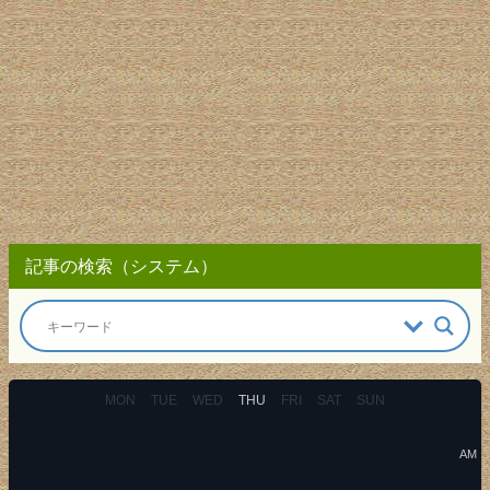
記事の検索（システム）
MON
TUE
WED
THU
FRI
SAT
SUN
AM