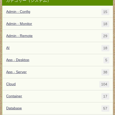
カテゴリー（システム）
Admin - Config
15
Admin - Monitor
18
Admin - Remote
29
AI
18
App - Desktop
5
App - Server
38
Cloud
104
Container
17
Database
57