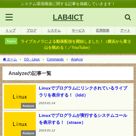
システム環境構築に関する記事を掲載していきます！
LAB4ICT
トップ
ブログ
システム
サービス
応用技術
アート
ライブカメラによる動画配信を開始しました！（横浜から富士
Topics
山を眺める！／YouTube）
ホーム
OS - Linux
Commands
Analyze
Analyzeの記事一覧
Linuxでプログラムにリンクされているライブ
ラリを表示する！（ldd）
2023-01-14
Analyze
Linuxでプログラムが実行するシステムコール
を表示する！（strace）
2023-01-12
Analyze