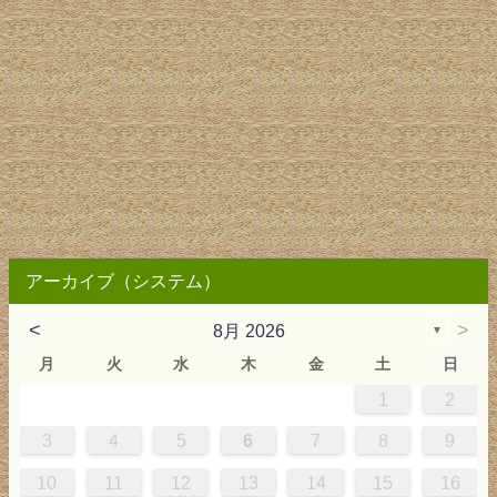
アーカイブ（システム）
<
>
8月 2026
▼
月
火
水
木
金
土
日
1
2
2
3
4
4
0
0
3
4
2
2
3
0
3
2
0
3
4
4
0
3
0
2
2
0
3
2
0
2
4
0
1
1
1
1
1
3
4
5
6
7
8
9
9
5
6
0
5
8
1
8
1
7
5
7
0
6
8
1
6
9
9
5
8
0
6
5
7
0
6
9
7
0
6
8
1
1
7
0
5
7
9
5
6
9
5
7
0
6
9
7
6
9
1
7
10
11
12
13
14
15
16