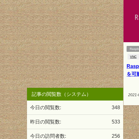
Raspbe
VNC
Ras
を可
記事の閲覧数（システム）
2021-
今日の閲覧数:
348
昨日の閲覧数:
533
今日の訪問者数:
256