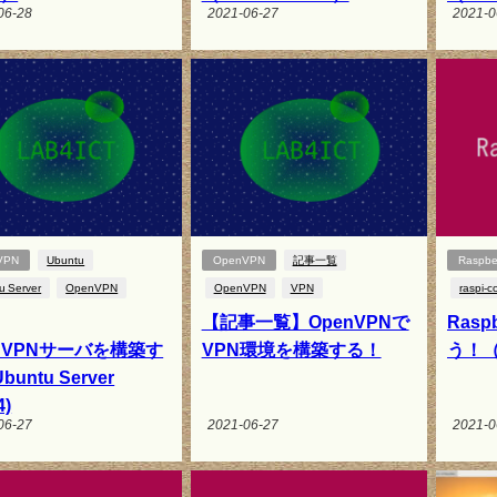
06-28
2021-06-27
2021-0
VPN
Ubuntu
OpenVPN
記事一覧
Raspber
u Server
OpenVPN
OpenVPN
VPN
raspi-c
【記事一覧】OpenVPNで
Rasp
enVPNサーバを構築す
VPN環境を構築する！
う！（r
untu Server
4)
06-27
2021-06-27
2021-0