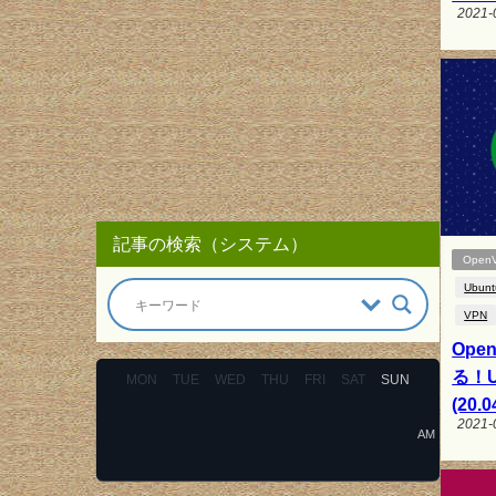
2021-
記事の検索（システム）
Open
Ubunt
VPN
Op
る！Ub
MON
TUE
WED
THU
FRI
SAT
SUN
(20.0
2021-
AM