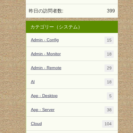
昨日の訪問者数:
399
カテゴリー（システム）
Admin - Config
15
Admin - Monitor
18
Admin - Remote
29
AI
18
App - Desktop
5
App - Server
38
Cloud
104