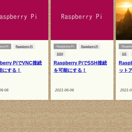
rry Pi
Raspberry Pi
Raspberry Pi
Raspberry Pi
Raspber
SSH
OS
pberry PiでVNC接続
Raspberry PiでSSH接続
Rasp
能にする！
を可能にする！
ット
06-06
2021-06-06
2021-0