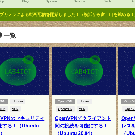
Top
Blog
System
Service
Tech
Ar
ブカメラによる動画配信を開始しました！（横浜から富士山を眺める！／Y
事一覧
VPN
Ubuntu
OpenVPN
Ubuntu
OpenV
VPN
VPN
OpenVPN
VPN
OpenV
enVPNのセキュリティ
OpenVPNでクライアント
Ope
する！（Ubuntu
間の接続を可能にする！
レス
4）
（Ubuntu 20.04）
（Ubu