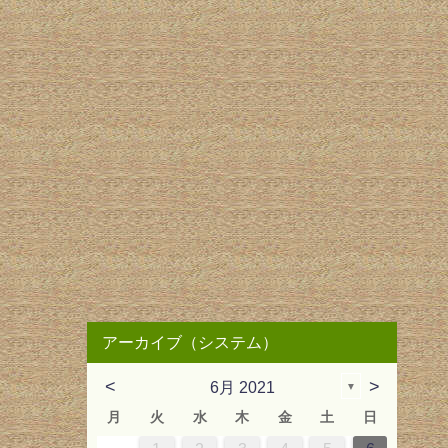
アーカイブ（システム）
<
>
6月 2021
▼
月
火
水
木
金
土
日