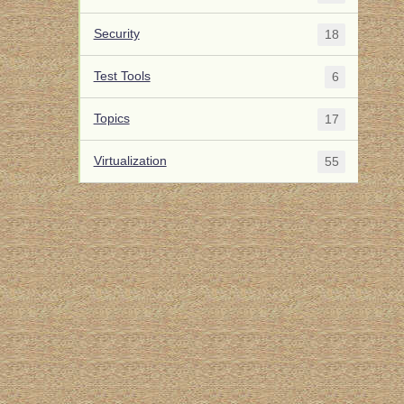
Security
18
Test Tools
6
Topics
17
Virtualization
55