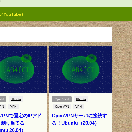
t
ouTube）
PN
Ubuntu
OpenVPN
Ubuntu
PN
VPN
OpenVPN
VPN
nVPNで固定のIPアド
OpenVPNサーバに接続す
を割り当てる！
る！Ubuntu（20.04）
ntu 20.04）