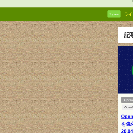
ライ
Topics
記
Open
Open
Op
を強化
20.0