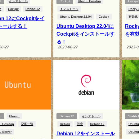
t
インストール
Cockpit
Ubuntu Desktop
Cockpit
n
Cockpit
Debian 12
インストール
Rocky 
Ubuntu Desktop 22.04
Cockpit
有効化
an 12にCockpitをイ
トールする！
Ubuntu Desktop 22.04に
Rocky
Cockpitをインストールす
を有
る！
08-27
2023-08-27
2023-0
u
Ubuntu
Debian 12
インストール
Stable 
u Desktop
記事一覧
Debian
設定
Debian 12
Ubuntu
u Server
Ubuntu
Debian 12をインストール