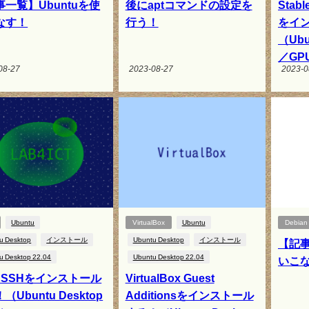
一覧】Ubuntuを使
後にaptコマンドの設定を
Stabl
なす！
行う！
をイ
（Ubun
／GP
08-27
2023-08-27
2023-0
Ubuntu
VirtualBox
Ubuntu
Debian
u Desktop
インストール
Ubuntu Desktop
インストール
【記事
u Desktop 22.04
Ubuntu Desktop 22.04
いこ
enSSHをインストール
VirtualBox Guest
（Ubuntu Desktop
Additionsをインストール