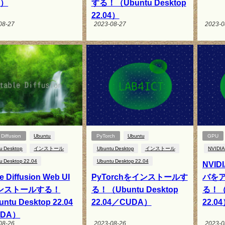
4）
する！（Ubuntu Desktop
22.04）
08-27
2023-08-27
2023-0
 Diffusion
Ubuntu
PyTorch
Ubuntu
GPU
u Desktop
インストール
Ubuntu Desktop
インストール
NVIDIA
u Desktop 22.04
Ubuntu Desktop 22.04
NVI
e Diffusion Web UI
PyTorchをインストールす
バを
ンストールする！
る！（Ubuntu Desktop
る！（U
ntu Desktop 22.04
22.04／CUDA）
22.0
UDA）
08-26
2023-08-26
2023-0