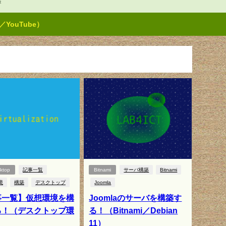
t
ouTube）
ktop
記事一覧
Bitnami
サーバ構築
Bitnami
境
構築
デスクトップ
Joomla
事一覧】仮想環境を構
Joomlaのサーバを構築す
る！（デスクトップ環
る！（Bitnami／Debian
11）