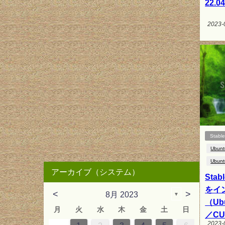
22.0
2023-
Stable
Ubunt
Ubunt
アーカイブ（システム）
Stabl
をイ
<
>
8月 2023
▼
（Ubu
月
火
水
木
金
土
日
／C
2023-