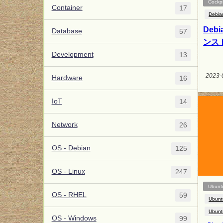
Cockpi
Container
17
Debia
Debi
Database
57
ンス
Development
13
2023-
Hardware
16
IoT
14
Network
26
OS - Debian
125
OS - Linux
247
Ubunt
OS - RHEL
59
Ubunt
Ubunt
OS - Windows
99