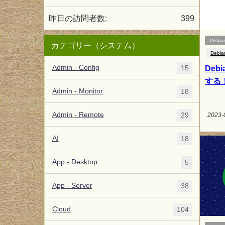
昨日の訪問者数:
399
Debia
カテゴリー（システム）
Debia
Admin - Config
15
Deb
する
Admin - Monitor
18
Admin - Remote
29
2023-
AI
18
App - Desktop
5
App - Server
38
Cloud
104