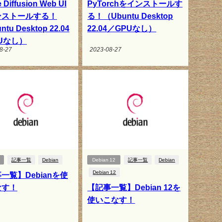
e Diffusion Web UI
PyTorchをインストールす
ンストールする！
る！（Ubuntu Desktop
tu Desktop 22.04
22.04／GPUなし）
Uなし）
8-27
2023-08-27
記事一覧
Debian
Debian 12
記事一覧
Debian
Debian 12
一覧】Debianを使
なす！
【記事一覧】Debian 12を
使いこなす！