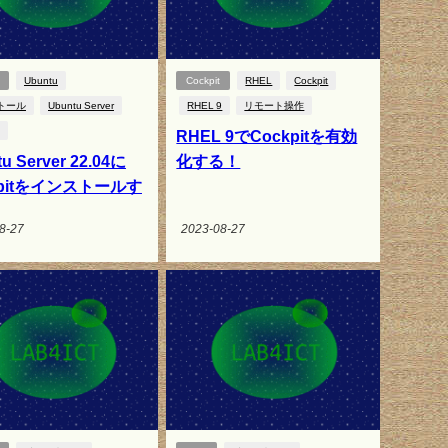
Ubuntu
Cockpit
RHEL
Cockpit
トール
Ubuntu Server
RHEL 9
リモート操作
RHEL 9でCockpitを有効
u Server 22.04に
化する！
kpitをインストールす
8-27
2023-08-27