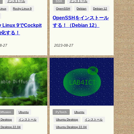
インストール
SSH
インストール
Linux
Rocky Linux 9
OpenSSH
Debian
Debian 12
OpenSSHをインストール
 Linux 9でCockpit
する！（Debian 12）
効化する！
8-27
2023-08-27
Diffusion
Ubuntu
PyTorch
Ubuntu
 Desktop
インストール
Ubuntu Desktop
インストール
 Desktop 22.04
Ubuntu Desktop 22.04