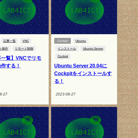
記事一覧
VNC
Cockpit
Ubuntu
ト操作
リモート制御
インストール
Ubuntu Server
Cockpit
一覧】VNCでリモ
操作する！
Ubuntu Server 20.04に
Cockpitをインストールす
る！
8-27
2023-08-27