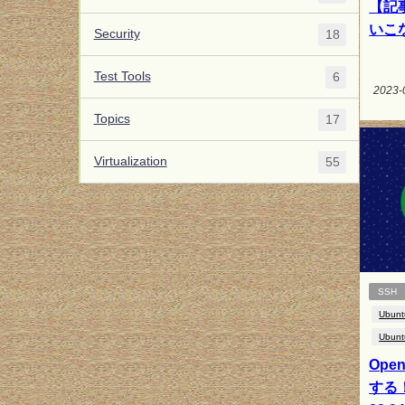
【記事
いこ
Security
18
Test Tools
6
2023-
Topics
17
Virtualization
55
SSH
Ubunt
Ubunt
Op
する！