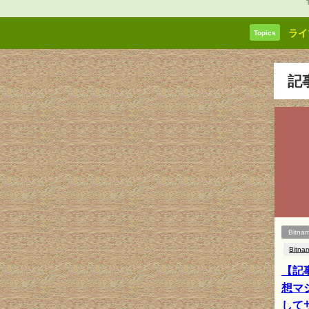
ライ
Topics
記
Bitnam
Bitna
【記事
想マ
して