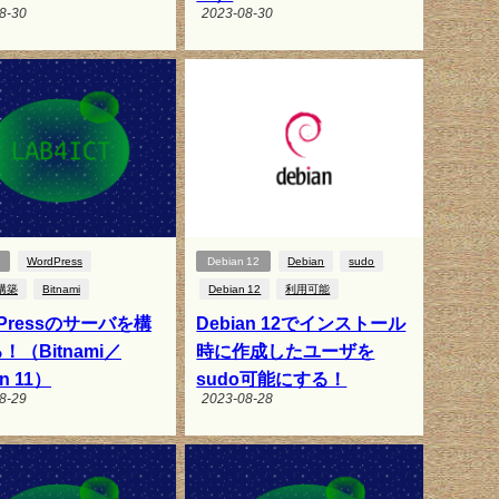
8-30
2023-08-30
WordPress
Debian 12
Debian
sudo
構築
Bitnami
Debian 12
利用可能
dPressのサーバを構
Debian 12でインストール
！（Bitnami／
時に作成したユーザを
an 11）
sudo可能にする！
8-29
2023-08-28