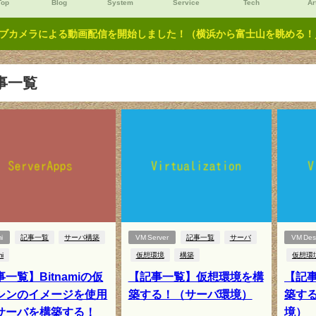
Top
Blog
System
Service
Tech
Ar
ブカメラによる動画配信を開始しました！（横浜から富士山を眺める！／Y
事一覧
i
記事一覧
サーバ構築
VM Server
記事一覧
サーバ
VM Des
mi
仮想環境
構築
仮想環
一覧】Bitnamiの仮
【記事一覧】仮想環境を構
【記
シンのイメージを使用
築する！（サーバ環境）
築す
サーバを構築する！
境）