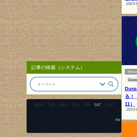
2023-
記事の検索（システム）
Bitnam
Drupa
Dur
る！（
11）
MON
TUE
WED
THU
FRI
SAT
SUN
2023-
PM