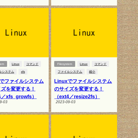
tem
Linux
コマンド
Filesystem
Linux
コマンド
ルシステム
xfs
ファイルシステム
縮小
uxでファイルシステム
Linuxでファイルシステム
イズを変更する！
のサイズを変更する！
／xfs_growfs）
（ext4／resize2fs）
9-03
2023-09-03