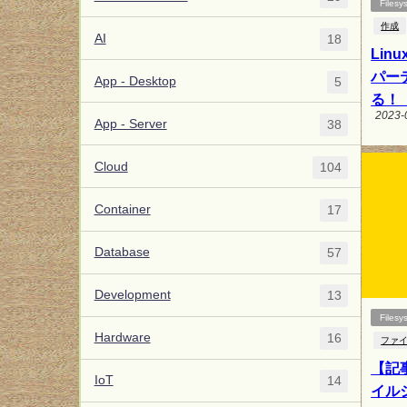
Filesy
作成
AI
18
Li
パー
App - Desktop
5
る！（
2023-
App - Server
38
Cloud
104
Container
17
Database
57
Development
13
Filesy
Hardware
16
ファ
【記
IoT
14
イル