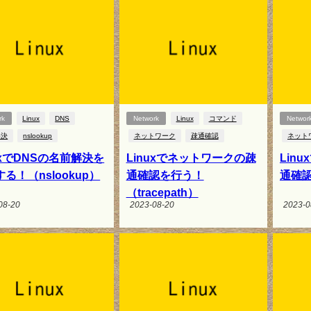
rk
Linux
DNS
Network
Linux
コマンド
Networ
解決
nslookup
ネットワーク
疎通確認
ネット
uxでDNSの名前解決を
Linuxでネットワークの疎
Lin
る！（nslookup）
通確認を行う！
通確認
（tracepath）
08-20
2023-08-20
2023-0