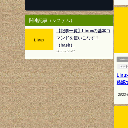
関連記事（システム）
【記事一覧】Linuxの基本コ
マンドを使いこなす！
（bash）
2023-02-28
Netwo
ネッ
Li
確認す
2023-