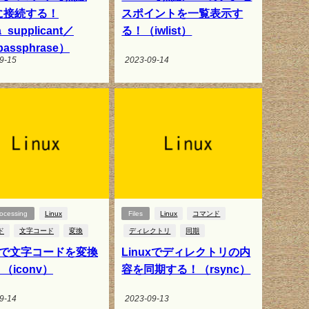
に接続する！
スポイントを一覧表示す
_supplicant／
る！（iwlist）
passphrase）
9-15
2023-09-14
ocessing
Linux
Files
Linux
コマンド
ド
文字コード
変換
ディレクトリ
同期
uxで文字コードを変換
Linuxでディレクトリの内
（iconv）
容を同期する！（rsync）
9-14
2023-09-13