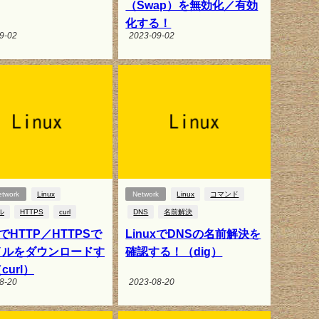
（Swap）を無効化／有効
化する！
9-02
2023-09-02
twork
Linux
Network
Linux
コマンド
ル
HTTPS
curl
DNS
名前解決
xでHTTP／HTTPSで
LinuxでDNSの名前解決を
イルをダウンロードす
確認する！（dig）
curl）
8-20
2023-08-20