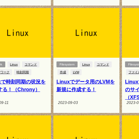
rk
Linux
コマンド
Filesystem
Linux
コマンド
Filesys
トワーク
時刻同期
作成
LVM
ファイ
nuxで時刻同期の状況を
Linuxでデータ用のLVMを
Lin
る！（Chrony）
新規に作成する！
のサ
（XFS
09-11
2023-09-03
2023-0