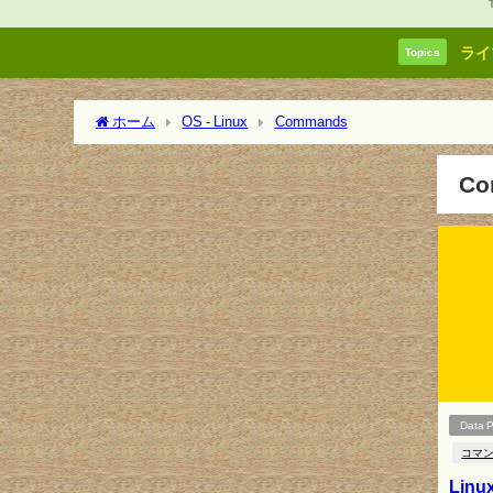
ライ
Topics
ホーム
OS - Linux
Commands
C
Data 
コマ
Li