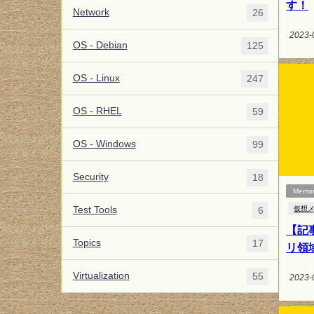
す！
Network
26
2023-
OS - Debian
125
OS - Linux
247
OS - RHEL
59
OS - Windows
99
Security
18
Memo
Test Tools
仮想
6
【記
Topics
17
リ領
Virtualization
55
2023-