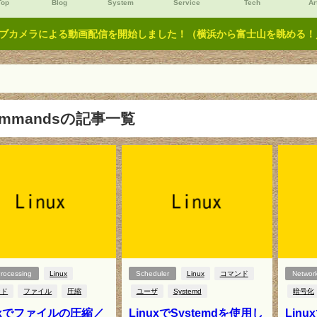
Top
Blog
System
Service
Tech
Ar
ブカメラによる動画配信を開始しました！（横浜から富士山を眺める！／Y
ommandsの記事一覧
Processing
Linux
Scheduler
Linux
コマンド
Networ
ンド
ファイル
圧縮
ユーザ
Systemd
暗号化
nuxでファイルの圧縮／
LinuxでSystemdを使用し
Lin