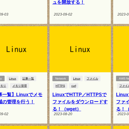
ュを開放する！
09-03
2023-09-02
2023-0
ry
Linux
記事一覧
Network
Linux
ファイル
AWS Ne
メモリ
メモリ管理
HTTPS
curl
ファイ
事一覧】Linuxでメモ
LinuxでHTTP／HTTPSで
Linu
域の管理を行う！
ファイルをダウンロードす
ファ
る！（wget）
る！（
09-02
2023-08-20
2023-0