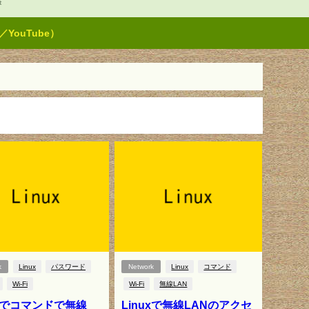
t
ouTube）
k
Linux
パスワード
Network
Linux
コマンド
Wi-Fi
Wi-Fi
無線LAN
uxでコマンドで無線
Linuxで無線LANのアクセ