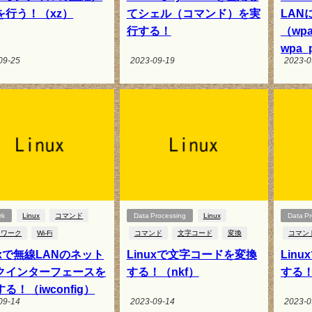
を行う！（xz）
てシェル（コマンド）を実
LAN
行する！
（wpa
wpa_
09-25
2023-09-19
2023-0
rk
Linux
コマンド
Data Processing
Linux
Data Pr
トワーク
Wi-Fi
コマンド
文字コード
変換
コマン
uxで無線LANのネット
Linuxで文字コードを変換
Lin
クインターフェースを
する！（nkf）
する！
る！（iwconfig）
09-14
2023-09-14
2023-0