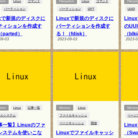
stem
Linux
コマンド
Filesystem
Linux
コマンド
Filesys
パーティション
パーティション
GPT
UUID
nuxで新規のディスクに
Linuxで新規のディスクに
Lin
ティションを作成す
パーティションを作成す
のUU
parted）
る！（fdisk）
（blk
09-03
2023-09-03
2023-0
stem
Linux
記事一覧
Memory
Linux
Memor
イルシステム
ファイルキャッシュ
ページ
ページキャッシュ
開放
事一覧】Linuxのファ
Lin
システムを使いこな
Linuxでファイルキャッシ
（Sw