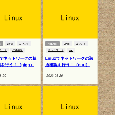
k
Linux
コマンド
Network
Linux
コマンド
ワーク
疎通確認
ネットワーク
curl
uxでネットワークの疎
Linuxでネットワークの疎
を行う！（ping）
通確認を行う！（curl）
8-20
2023-08-20