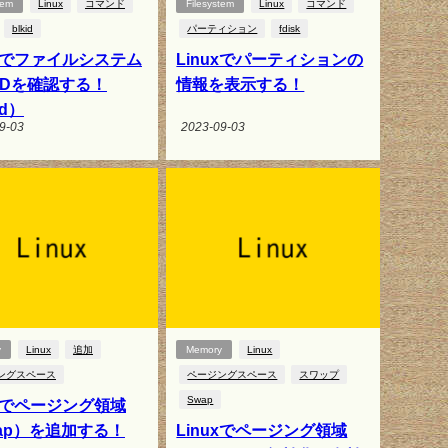
tem
Linux
コマンド
Filesystem
Linux
コマンド
blkid
パーティション
fdisk
uxでファイルシステム
Linuxでパーティションの
IDを確認する！
情報を表示する！
id）
9-03
2023-09-03
y
Linux
追加
Memory
Linux
ングスペース
ページングスペース
スワップ
Swap
uxでページング領域
ap）を追加する！
Linuxでページング領域