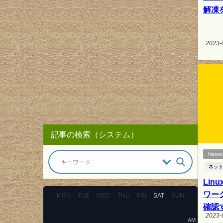
解凍
2023-
記事の検索（システム）
Netwo
ネッ
Lin
ワー
MON
TUE
WED
THU
FRI
SAT
SUN
確認す
2023-
AM