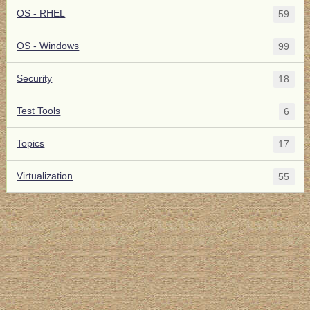
OS - RHEL
59
OS - Windows
99
Security
18
Test Tools
6
Topics
17
Virtualization
55