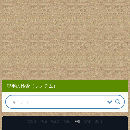
記事の検索（システム）
MON
TUE
WED
THU
FRI
SAT
SUN