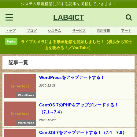
システム環境構築に関する記事を掲載していきます！
LAB4ICT
トップ
ブログ
システム
サービス
応用技術
アート
ライブカメラによる動画配信を開始しました！（横浜から富士
Topics
山を眺める！／YouTube）
記事一覧
WordPressをアップデートする！
2020-12-28
WordPress
CentOS 7のPHPをアップグレードする！
（7.1→7.4）
2020-12-28
WordPress
CentOS 7をアップデートする！（7.4→7.9）