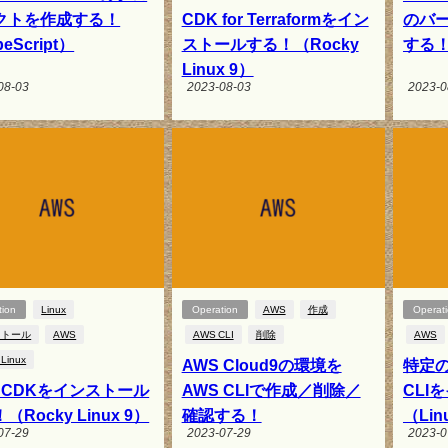
クトを作成する！
CDK for Terraformをイン
のバー
eScript）
ストールする！（Rocky
する
Linux 9）
08-03
2023-08-03
2023-0
tion
Linux
Operation
AWS
作成
Operat
ストール
AWS
AWS CLI
削除
AWS
 Linux
AWS Cloud9の環境を
特定
S CDKをインストール
AWS CLIで作成／削除／
CLI
（Rocky Linux 9）
確認する！
（Lin
07-29
2023-07-29
2023-0