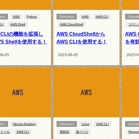
tion
AWS
Python
Operation
AWS
AWS CLI
Operat
LI
AWS Shell
AWS CloudShell
コマン
 CLIの機能を拡張し
AWS CloudShellから
AWS
S Shellを使用する！
AWS CLIを使用する！
を有効
06-05
2023-06-05
2023-0
tion
Ubuntu Desktop
Operation
Linux
AWS CLI
Operat
ストール
AWS CLI
無効化
改ページ
Reque