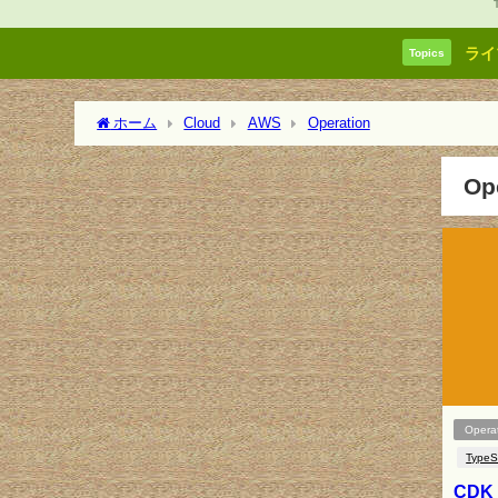
ライ
Topics
ホーム
Cloud
AWS
Operation
Op
Opera
TypeS
CDK 