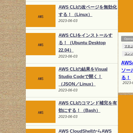
AWS CLIの改ページを無効化
する！（Linux）
2023-06-03
AWS CLIをインストールす
Opera
る！（Ubuntu Desktop
マネ
22.04）
コン
2023-06-03
AW
AWS CLIの結果をVisual
ソー
Studio Codeで開く！
る！
2023-
（JSON／Linux）
2023-06-03
AWS CLIのコマンド補完を有
効にする！（Bash）
2023-06-03
AWS CloudShellからAWS