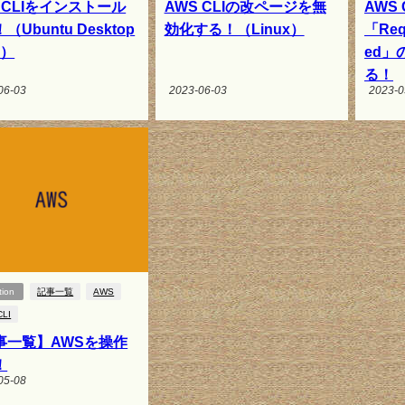
 CLIをインストール
AWS CLIの改ページを無
AWS 
（Ubuntu Desktop
効化する！（Linux）
「Req
4）
ed」
る！
06-03
2023-06-03
2023-0
tion
記事一覧
AWS
CLI
事一覧】AWSを操作
！
05-08