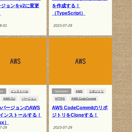
ジョンをv2に変更
を作成する！
！
（TypeScript）
8-01
2023-07-29
ion
インストール
Operation
AWS
リポジトリ
AWS CLI
バージョン
HTTPS
AWS CodeCommit
のバージョンのAWS
AWS CodeCommitのリポ
をインストールする！
ジトリをCloneする！
ux）
7-29
2023-07-29