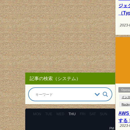
ジェ
（Typ
2023-
記事の検索（システム）
Opera
イン
Rocky
AW
MON
TUE
WED
THU
FRI
SAT
SUN
する！
2023-
PM