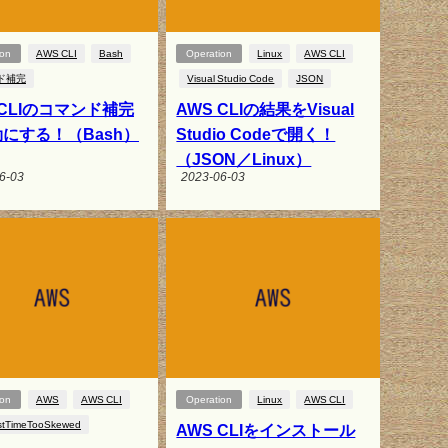
ion
AWS CLI
Bash
Operation
Linux
AWS CLI
ド補完
Visual Studio Code
JSON
 CLIのコマンド補完
AWS CLIの結果をVisual
にする！（Bash）
Studio Codeで開く！
（JSON／Linux）
6-03
2023-06-03
ion
AWS
AWS CLI
Operation
Linux
AWS CLI
stTimeTooSkewed
AWS CLIをインストール