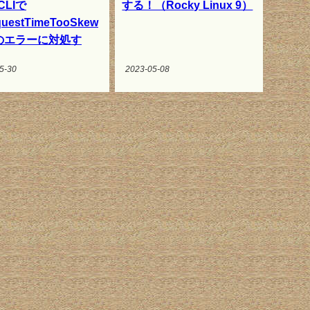
CLIで
する！（Rocky Linux 9）
uestTimeTooSkew
のエラーに対処す
5-30
2023-05-08