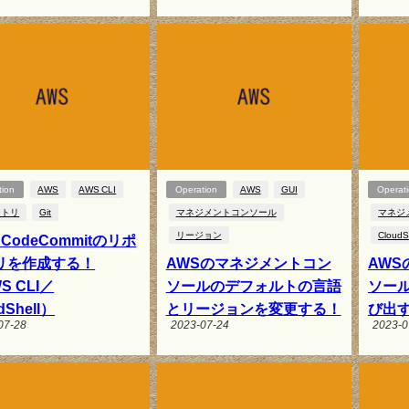
tion
AWS
AWS CLI
Operation
AWS
GUI
Operat
ジトリ
Git
マネジメントコンソール
マネジ
リージョン
CloudS
 CodeCommitのリポ
リを作成する！
AWSのマネジメントコン
AW
S CLI／
ソールのデフォルトの言語
ソールで
dShell）
とリージョンを変更する！
び出
07-28
2023-07-24
2023-0