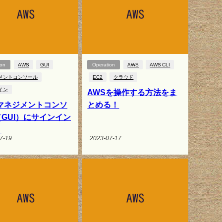
ion
AWS
GUI
Operation
AWS
AWS CLI
メントコンソール
EC2
クラウド
イン
AWSを操作する方法をま
Sマネジメントコンソ
とめる！
GUI）にサインイン
！
7-19
2023-07-17