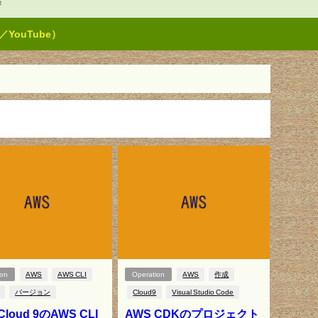
t
ouTube）
ion
AWS
AWS CLI
Operation
AWS
作成
バージョン
Cloud9
Visual Studio Code
Cloud 9のAWS CLI
AWS CDKのプロジェクト