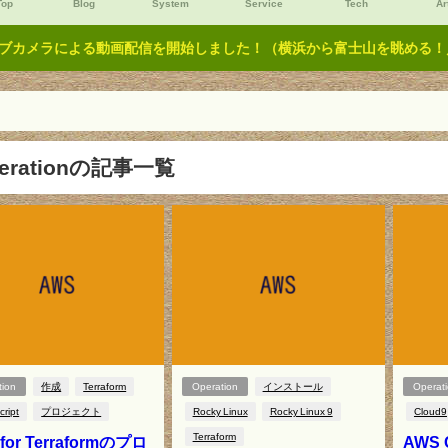
Top
Blog
System
Service
Tech
Ar
ブカメラによる動画配信を開始しました！（横浜から富士山を眺める！／Y
erationの記事一覧
tion
作成
Terraform
Operation
インストール
Operat
cript
プロジェクト
Rocky Linux
Rocky Linux 9
Cloud9
Terraform
for Terraformのプロ
AWS 