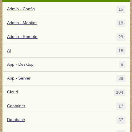
Admin - Config
15
Admin - Monitor
18
Admin - Remote
29
AI
18
App - Desktop
5
App - Server
38
Cloud
104
Container
17
Database
57