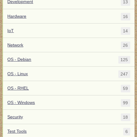
Development
13
Hardware
16
IoT
14
Network
26
OS - Debian
125
OS - Linux
247
OS - RHEL
59
OS - Windows
99
Security
18
Test Tools
6