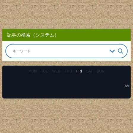
記事の検索（システム）
MON
TUE
WED
THU
FRI
SAT
SUN
AM