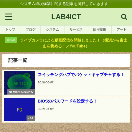
システム環境構築に関する記事を掲載していきます！
LAB4ICT
トップ
ブログ
システム
サービス
応用技術
アート
ライブカメラによる動画配信を開始しました！（横浜から富士
Topics
山を眺める！／YouTube）
記事一覧
スイッチングハブでパケットキャプチャする！
2019-06-08
Network Security
BIOSのパスワードを設定する！
2019-06-08
x86