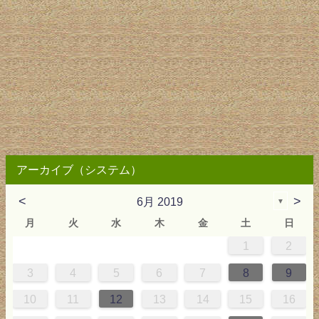
アーカイブ（システム）
<
>
6月 2019
▼
月
火
水
木
金
土
日
1
2
2
3
4
4
0
0
3
4
2
2
3
0
3
2
0
3
4
4
0
3
0
2
2
0
3
2
0
2
4
0
1
1
1
1
1
3
4
5
6
7
8
9
9
5
6
0
5
8
1
8
1
7
5
7
0
6
8
1
6
9
9
5
8
0
6
5
7
0
6
9
7
0
6
8
1
1
7
0
5
7
9
5
6
9
5
7
0
9
7
6
9
1
7
10
11
12
13
14
15
16