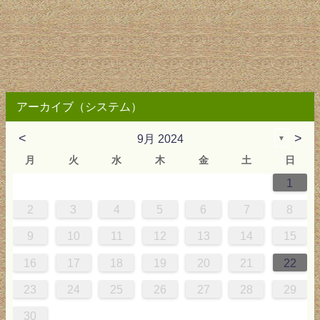
アーカイブ（システム）
<
>
9月 2024
▼
月
火
水
木
金
土
日
1
2
3
4
4
0
0
3
4
2
2
3
0
3
2
0
3
4
4
0
3
0
2
2
0
3
2
0
2
4
0
1
1
1
1
1
2
3
4
5
6
7
8
9
5
6
0
8
1
8
1
7
5
7
0
6
8
1
6
9
9
5
8
0
6
5
7
0
6
9
7
0
6
8
1
1
7
0
5
7
9
5
6
9
5
7
0
6
9
7
6
9
1
7
9
10
11
12
13
14
15
6
2
3
7
5
8
5
8
4
2
4
7
3
5
8
3
6
6
2
5
7
3
2
4
7
3
6
4
7
3
5
8
8
4
7
2
4
6
2
3
6
2
4
7
3
6
4
3
6
8
4
16
17
18
19
20
21
22
9
0
1
9
0
0
9
0
9
0
1
0
1
9
1
9
9
0
1
0
1
23
24
25
26
27
28
29
30