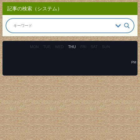
記事の検索（システム）
MON
TUE
WED
THU
FRI
SAT
SUN
PM