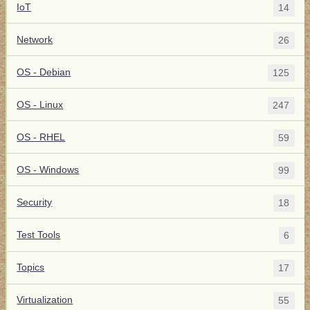
IoT
14
Network
26
OS - Debian
125
OS - Linux
247
OS - RHEL
59
OS - Windows
99
Security
18
Test Tools
6
Topics
17
Virtualization
55