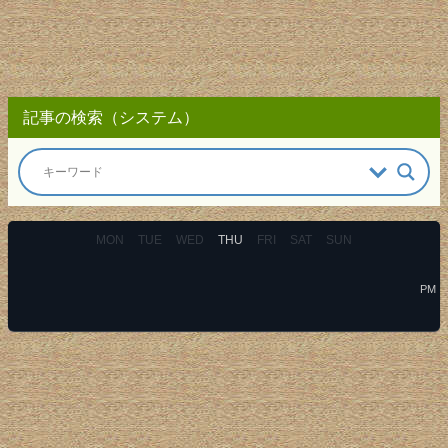
記事の検索（システム）
MON
TUE
WED
THU
FRI
SAT
SUN
PM