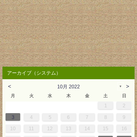
アーカイブ（システム）
<
>
10月 2022
▼
月
火
水
木
金
土
日
1
2
2
3
4
4
0
0
3
4
2
2
3
0
3
2
0
3
4
4
0
3
0
2
2
0
3
2
0
2
4
0
1
1
1
1
1
3
4
5
6
7
8
9
9
5
6
0
5
8
1
8
1
7
5
7
0
6
8
1
6
9
9
5
8
0
5
7
0
6
9
7
0
6
8
1
1
7
0
5
7
9
5
6
9
5
7
0
6
9
7
6
9
1
7
10
11
12
13
14
15
16