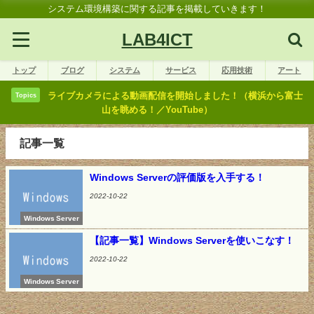
システム環境構築に関する記事を掲載していきます！
LAB4ICT
トップ
ブログ
システム
サービス
応用技術
アート
ライブカメラによる動画配信を開始しました！（横浜から富士
Topics
山を眺める！／YouTube）
記事一覧
Windows Serverの評価版を入手する！
2022-10-22
Windows Server
【記事一覧】Windows Serverを使いこなす！
2022-10-22
Windows Server