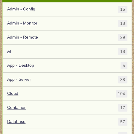
Admin - Config
15
Admin - Monitor
18
Admin - Remote
29
AI
18
App - Desktop
5
App - Server
38
Cloud
104
Container
17
Database
57