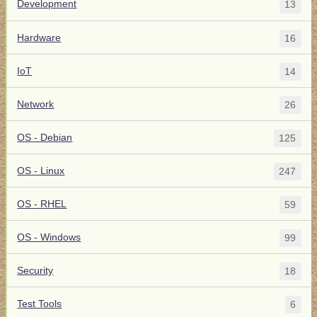
Development
13
Hardware
16
IoT
14
Network
26
OS - Debian
125
OS - Linux
247
OS - RHEL
59
OS - Windows
99
Security
18
Test Tools
6