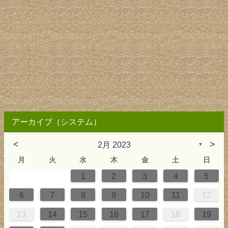
アーカイブ（システム）
<
>
2月 2023
▼
月
火
水
木
金
土
日
1
2
3
4
5
2
3
4
4
0
0
3
4
2
3
0
3
2
0
3
4
4
0
3
0
2
2
0
3
2
0
2
4
0
1
1
1
1
1
6
7
8
9
10
11
12
9
5
6
0
5
8
1
8
1
7
5
7
0
6
8
1
6
9
5
8
0
6
5
7
0
6
9
7
0
6
8
1
1
7
0
5
7
9
5
6
9
5
7
0
6
9
7
6
9
1
7
13
14
15
16
17
18
19