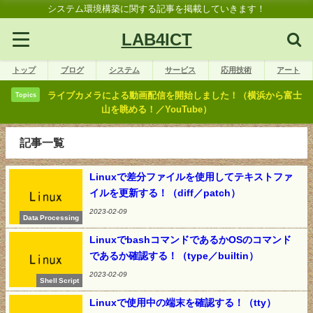
システム環境構築に関する記事を掲載していきます！
LAB4ICT
トップ
ブログ
システム
サービス
応用技術
アート
ライブカメラによる動画配信を開始しました！（横浜から富士
Topics
山を眺める！／YouTube）
記事一覧
Linuxで差分ファイルを使用してテキストファ
イルを更新する！（diff／patch）
2023-02-09
Data Processing
LinuxでbashコマンドであるかOSのコマンド
であるか確認する！（type／builtin）
2023-02-09
Shell Script
Linuxで使用中の端末を確認する！（tty）