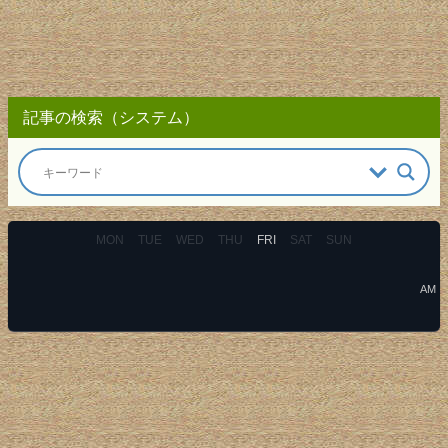
記事の検索（システム）
MON
TUE
WED
THU
FRI
SAT
SUN
AM