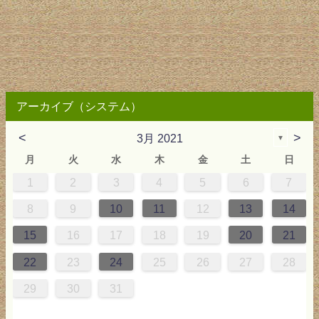
アーカイブ（システム）
<
>
3月 2021
▼
月
火
水
木
金
土
日
1
2
3
4
5
6
7
2
3
4
4
0
0
3
4
2
2
3
0
3
2
0
3
4
0
3
0
2
2
0
3
2
0
2
4
0
1
1
1
1
1
8
9
10
11
12
13
14
9
5
6
0
5
8
1
8
1
7
5
7
0
6
8
1
6
9
9
5
8
0
6
5
7
0
6
9
7
0
6
8
1
7
0
5
7
9
5
6
9
5
7
0
6
9
7
6
9
1
7
15
16
17
18
19
20
21
6
2
3
7
2
5
8
5
8
4
2
4
7
3
5
8
3
6
6
2
5
7
3
2
4
7
3
6
4
7
3
5
8
4
7
2
4
6
2
3
6
2
4
7
3
6
4
3
6
8
4
22
23
24
25
26
27
28
9
0
9
1
9
0
0
9
0
9
0
1
0
1
9
1
9
9
0
1
0
1
29
30
31