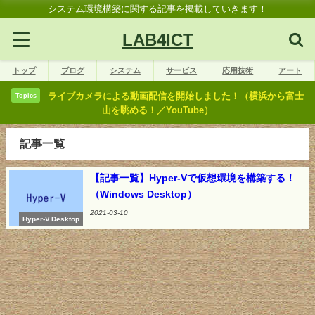
システム環境構築に関する記事を掲載していきます！
LAB4ICT
トップ
ブログ
システム
サービス
応用技術
アート
ライブカメラによる動画配信を開始しました！（横浜から富士
Topics
山を眺める！／YouTube）
記事一覧
【記事一覧】Hyper-Vで仮想環境を構築する！
（Windows Desktop）
2021-03-10
Hyper-V Desktop