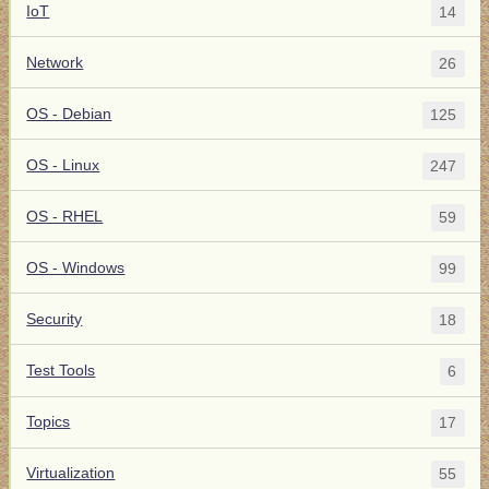
IoT
14
Network
26
OS - Debian
125
OS - Linux
247
OS - RHEL
59
OS - Windows
99
Security
18
Test Tools
6
Topics
17
Virtualization
55