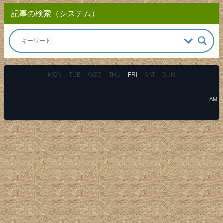
記事の検索（システム）
MON
TUE
WED
THU
FRI
SAT
SUN
AM