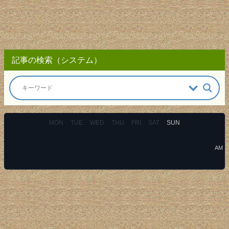
記事の検索（システム）
MON
TUE
WED
THU
FRI
SAT
SUN
AM