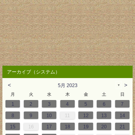
アーカイブ（システム）
<
>
5月 2023
▼
月
火
水
木
金
土
日
1
2
3
4
5
6
7
2
3
4
4
0
0
3
2
2
3
0
3
2
0
3
4
4
0
3
0
2
2
0
3
2
0
2
4
0
1
1
1
1
1
8
9
10
11
12
13
14
9
5
6
0
5
8
1
8
1
7
5
7
0
6
8
6
9
9
5
8
0
6
5
7
0
6
9
7
0
6
8
1
1
7
0
5
7
9
5
6
9
5
7
0
6
9
7
6
9
1
7
15
16
17
18
19
20
21