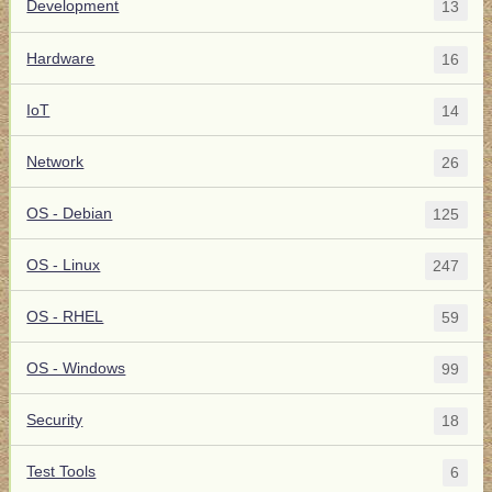
Development
13
Hardware
16
IoT
14
Network
26
OS - Debian
125
OS - Linux
247
OS - RHEL
59
OS - Windows
99
Security
18
Test Tools
6