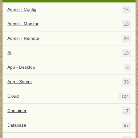
Admin - Config
15
Admin - Monitor
18
Admin - Remote
29
AI
18
App - Desktop
5
App - Server
38
Cloud
104
Container
17
Database
57