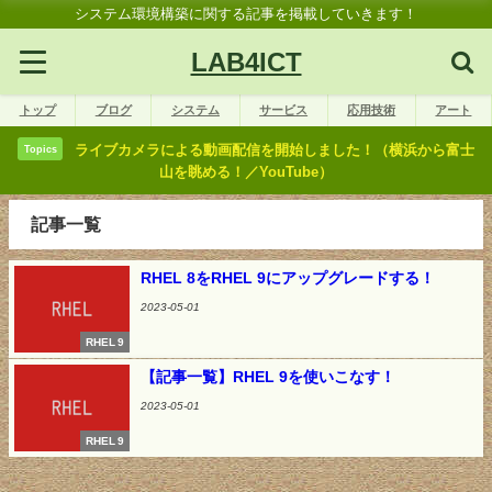
システム環境構築に関する記事を掲載していきます！
LAB4ICT
トップ
ブログ
システム
サービス
応用技術
アート
ライブカメラによる動画配信を開始しました！（横浜から富士
Topics
山を眺める！／YouTube）
記事一覧
RHEL 8をRHEL 9にアップグレードする！
2023-05-01
RHEL 9
【記事一覧】RHEL 9を使いこなす！
2023-05-01
RHEL 9